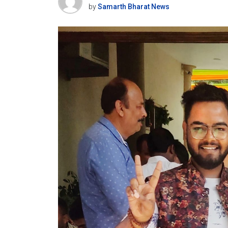
by
Samarth Bharat News