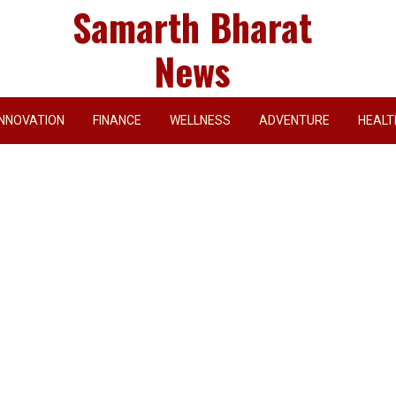
Samarth Bharat
News
INNOVATION
FINANCE
WELLNESS
ADVENTURE
HEALT