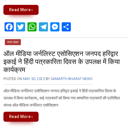
Read More ›
F
T
W
T
M
S
a
wi
h
el
es
h
ce
tt
at
e
se
ar
ताजा ख़बर
ऑल मीडिया जर्नलिस्ट एसोसिएशन जनपद हरिद्वार
b
er
s
gr
n
e
इकाई ने हिंदी पत्रकारिता दिवस के उपलक्ष में किया
o
A
a
g
कार्यक्रम
o
p
m
er
k
p
POSTED ON
MAY 30, 2023
BY
SAMARTH BHARAT NEWS
ऑल मीडिया जर्नलिस्ट एसोसिएशन जनपद हरिद्वार इकाई ने हिंदी पत्रकारिता दिवस के
उपलक्ष में किया कार्यक्रम,, कई पत्रकारों को किया गया सम्मानित पत्रकारों की प्रतिष्ठित
संस्था ऑल मीडिया जर्नलिस्ट एसोसिएशन
Read More ›