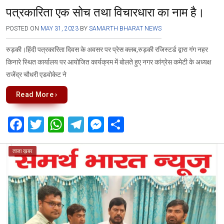
पत्रकारिता एक सोच तथा विचारधारा का नाम है।
POSTED ON
MAY 31, 2023
BY
SAMARTH BHARAT NEWS
रुड़की।हिंदी पत्रकारिता दिवस के अवसर पर प्रेस क्लब,रुड़की रजिस्टर्ड द्वारा गंग नहर
किनारे स्थित कार्यालय पर आयोजित कार्यक्रम में बोलते हुए नगर कांग्रेस कमेटी के अध्यक्ष
राजेंद्र चौधरी एडवोकेट ने
Read More ›
F
T
W
T
M
S
a
wi
h
el
es
h
ce
tt
at
e
se
ar
ताजा ख़बर
b
er
s
gr
n
e
o
A
a
g
o
p
m
er
k
p