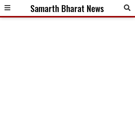
Skip
Samarth Bharat News
to
content