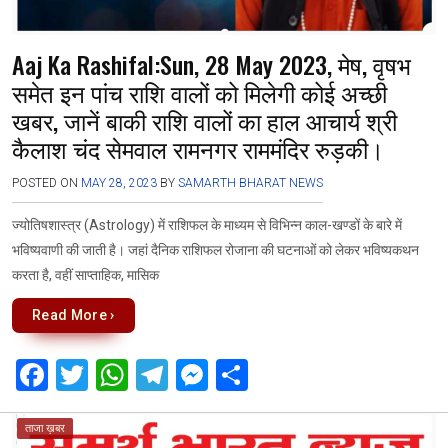
Aaj Ka Rashifal:Sun, 28 May 2023, मेष, वृषभ
समेत इन पांच राशि वालों को मिलेगी कोई अच्छी
खबर, जानें बाकी राशि वालों का हाल आचार्य श्री
कैलाश चंद सेमवाल रामनगर राममंदिर रुड़की।
POSTED ON
MAY 28, 2023
BY
SAMARTH BHARAT NEWS
ज्योतिषशास्त्र (Astrology) में राशिफल के माध्यम से विभिन्न काल-खण्डों के बारे में
भविष्यवाणी की जाती है। जहां दैनिक राशिफल रोजाना की घटनाओं को लेकर भविष्यकथन
करता है, वहीं साप्ताहिक, मासिक
Read More ›
F
T
W
T
M
S
a
wi
h
el
es
h
ce
tt
at
e
se
ar
ताजा ख़बर