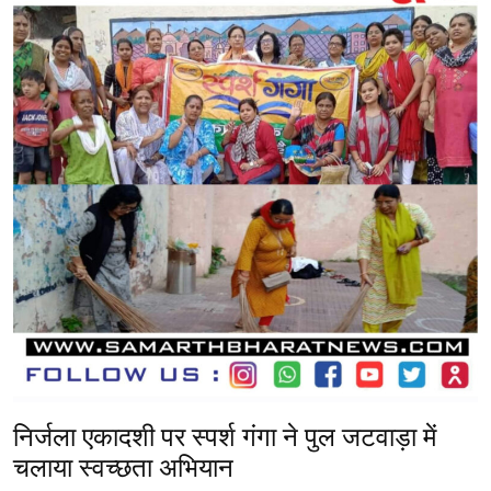
o
A
a
g
o
p
m
er
k
p
निर्जला एकादशी पर स्पर्श गंगा ने पुल जटवाड़ा में
चलाया स्वच्छता अभियान