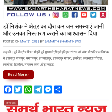
डॉ निशंक ने क्षेत्र का दौरा कर जन समस्याएं जानी
और उनका निस्तारण कराने का आश्वासन दिया
POSTED ON
MAY 31, 2023
BY
SAMARTH BHARAT NEWS
रुड़की। पूर्व केंद्रीय शिक्षा मंत्री पूर्व मुख्यमंत्री एवं हरिद्वार सांसद डॉ रमेश पोखरियाल निशंक
ने हसनपुर मदनपुर, भगवानपुर, इकबालपुर, हरचंदपुर माजरा, झबरेड़ा, लखनौता चौराहा,
लहबोली, टिकोला, नारसन कला ,खेड़ा जट्ट,
Read More ›
F
T
W
T
M
S
a
wi
h
el
es
h
ce
tt
at
e
se
ar
ताजा ख़बर