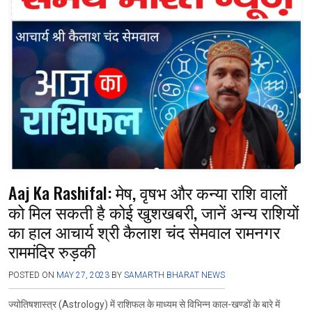
b
er
s
gr
n
e
o
A
a
g
o
p
m
er
k
p
Aaj Ka Rashifal: मेष, वृषभ और कन्या राशि वालों
को मिल सकती है कोई खुशखबरी, जानें अन्य राशियों
का हाल आचार्य श्री कैलाश चंद सेमवाल रामनगर
राममंदिर रुड़की
POSTED ON
MAY 27, 2023
BY
SAMARTH BHARAT NEWS
ज्योतिषशास्त्र (Astrology) में राशिफल के माध्यम से विभिन्न काल-खण्डों के बारे में