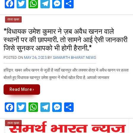
F
T
W
T
M
S
a
wi
h
el
es
h
ce
tt
at
e
se
ar
ताजा ख़बर
*विधायक उमेश कुमार ने ज़ब अवैध खनन वाले
b
er
s
gr
n
e
स्थानों पर की छापमारी. तो सामने आई ऐसी जानकारी
o
A
a
g
जिसे सुनकर आपको भी होगी हैरानी.*
o
p
m
er
k
p
POSTED ON
MAY 26, 2023
BY
SAMARTH BHARAT NEWS
हरिद्वार. खबर अवैध खनन से जुडी है जहाँ खानपुर और लक्सर क्षेत्र मे अवैध खनन पर हल्ला
बोलते हुए विधायक खानपुर उमेश कुमार नें मोर्चा खोल दिया है. आपको जानकार
Read More ›
F
T
W
T
M
S
a
wi
h
el
es
h
ce
tt
at
e
se
ar
ताजा ख़बर