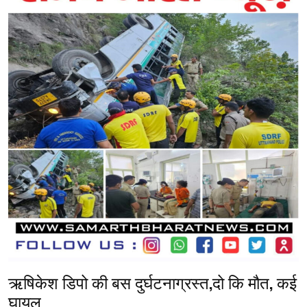
b
er
s
gr
n
e
o
A
a
g
o
p
m
er
k
p
ऋषिकेश डिपो की बस दुर्घटनाग्रस्त,दो कि मौत, कई
घायल