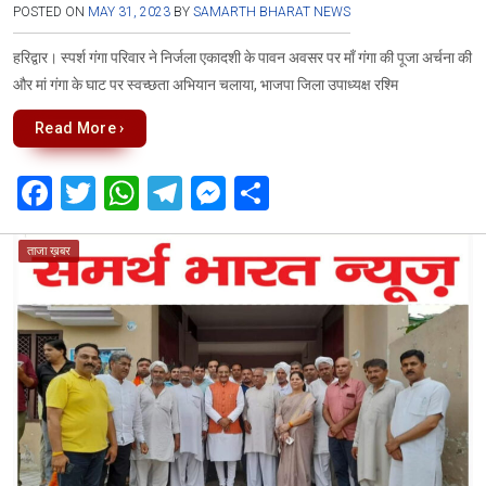
POSTED ON
MAY 31, 2023
BY
SAMARTH BHARAT NEWS
हरिद्वार। स्पर्श गंगा परिवार ने निर्जला एकादशी के पावन अवसर पर माँ गंगा की पूजा अर्चना की
और मां गंगा के घाट पर स्वच्छता अभियान चलाया, भाजपा जिला उपाध्यक्ष रश्मि
Read More ›
F
T
W
T
M
S
a
wi
h
el
es
h
ce
tt
at
e
se
ar
ताजा ख़बर
b
er
s
gr
n
e
o
A
a
g
o
p
m
er
k
p