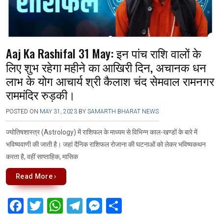
Aaj Ka Rashifal 31 May: इन पांच राशि वालों के
लिए शुभ रहेगा महीने का आखिरी दिन, अचानक धन
लाभ के योग आचार्य श्री कैलाश चंद सेमवाल रामनगर
राममंदिर रुड़की।
POSTED ON
MAY 31, 2023
BY
SAMARTH BHARAT NEWS
ज्योतिषशास्त्र (Astrology) में राशिफल के माध्यम से विभिन्न काल-खण्डों के बारे में
भविष्यवाणी की जाती है। जहां दैनिक राशिफल रोजाना की घटनाओं को लेकर भविष्यकथन
करता है, वहीं साप्ताहिक, मासिक
Read More ›
F
T
W
T
M
S