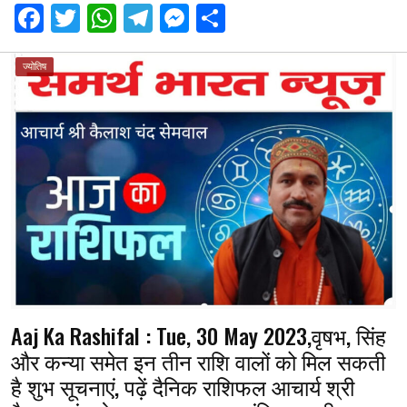
F
T
W
T
M
S
a
wi
h
el
es
h
ce
tt
at
e
se
ar
ज्योतिष
b
er
s
gr
n
e
o
A
a
g
o
p
m
er
k
p
Aaj Ka Rashifal : Tue, 30 May 2023,वृषभ, सिंह
और कन्या समेत इन तीन राशि वालों को मिल सकती
है शुभ सूचनाएं, पढ़ें दैनिक राशिफल आचार्य श्री