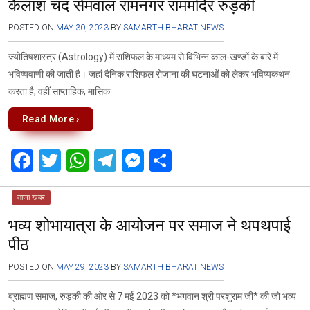
कैलाश चंद सेमवाल रामनगर राममंदिर रुड़की
POSTED ON
MAY 30, 2023
BY
SAMARTH BHARAT NEWS
ज्योतिषशास्त्र (Astrology) में राशिफल के माध्यम से विभिन्न काल-खण्डों के बारे में
भविष्यवाणी की जाती है। जहां दैनिक राशिफल रोजाना की घटनाओं को लेकर भविष्यकथन
करता है, वहीं साप्ताहिक, मासिक
Read More ›
F
T
W
T
M
S
a
wi
h
el
es
h
ce
tt
at
e
se
ar
ताजा ख़बर
भव्य शोभायात्रा के आयोजन पर समाज ने थपथपाई
b
er
s
gr
n
e
पीठ
o
A
a
g
o
p
m
er
POSTED ON
MAY 29, 2023
BY
SAMARTH BHARAT NEWS
k
p
ब्राह्मण समाज, रुड़की की ओर से 7 मई 2023 को *भगवान श्री परशुराम जी* की जो भव्य