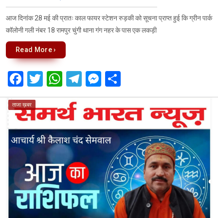
o
p
m
er
आज दिनांक 28 मई की प्रातः काल फायर स्टेशन रुड़की को सूचना प्राप्त हुई कि ग्रीन पार्क
k
p
कॉलोनी गली नंबर 18 रामपुर चुंगी थाना गंग नहर के पास एक लकड़ी
Read More ›
F
T
W
T
M
S
a
wi
h
el
es
h
ce
tt
at
e
se
ar
ताजा ख़बर
b
er
s
gr
n
e
o
A
a
g
o
p
m
er
k
p