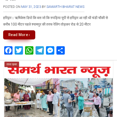
POSTED ON
MAY 31, 2023
BY
SAMARTH BHARAT NEWS
हरिद्वार। ऋषिकेश डिपो कि बस जो कि रुपड़िया यूपी से हरिद्वार आ रही थी चंडी चौकी से
करीब 100 मीटर पहले श्यामपुर की तरफ रेलिंग तोड़कर रोड से 20 मीटर
Read More ›
F
T
W
T
M
S
a
wi
h
el
es
h
ce
tt
at
e
se
ar
ताजा ख़बर
b
er
s
gr
n
e
o
A
a
g
o
p
m
er
k
p