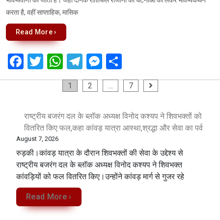
करता है, वहीं साप्ताहिक, मासिक
Read More ›
F
T
W
T
M
S
a
wi
h
el
es
h
Posts
1
2
…
7
ce
tt
at
e
se
ar
pagination
b
er
s
gr
n
e
राष्ट्रीय बजरंग दल के ब्लॉक अध्यक्ष विनोद कश्यप ने शिवभक्तों को
o
A
a
g
वितरित किए फल,कहा कांवड़ यात्रा आस्था,श्रद्धा और सेवा का पर्व
o
p
m
er
August 7, 2026
k
p
रुड़की।कांवड़ यात्रा के दौरान शिवभक्तों की सेवा के उद्देश्य से
राष्ट्रीय बजरंग दल के ब्लॉक अध्यक्ष विनोद कश्यप ने शिवभक्त
कांवड़ियों को फल वितरित किए।उन्होंने कांवड़ मार्ग से गुजर रहे
Read More ›