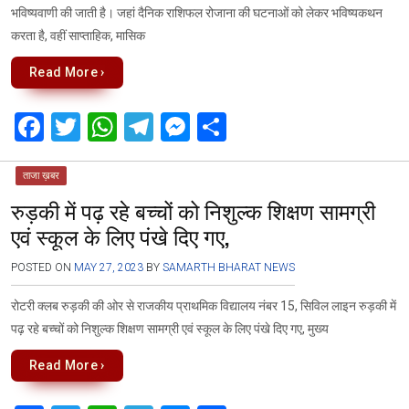
भविष्यवाणी की जाती है। जहां दैनिक राशिफल रोजाना की घटनाओं को लेकर भविष्यकथन
करता है, वहीं साप्ताहिक, मासिक
Read More ›
F
T
W
T
M
S
a
wi
h
el
es
h
ce
tt
at
e
se
ar
ताजा ख़बर
रुड़की में पढ़ रहे बच्चों को निशुल्क शिक्षण सामग्री
b
er
s
gr
n
e
एवं स्कूल के लिए पंखे दिए गए,
o
A
a
g
o
p
m
er
POSTED ON
MAY 27, 2023
BY
SAMARTH BHARAT NEWS
k
p
रोटरी क्लब रुड़की की ओर से राजकीय प्राथमिक विद्यालय नंबर 15, सिविल लाइन रुड़की में
पढ़ रहे बच्चों को निशुल्क शिक्षण सामग्री एवं स्कूल के लिए पंखे दिए गए, मुख्य
Read More ›