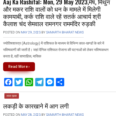
Aaj Ka Rashifal: Mon, 29 May 2023,मेष, मिथुन
और मकर राशि वालों को धन के मामले में मिलेगी
कामयाबी, कर्क राशि वाले रहें सतर्क आचार्य श्री
कैलाश चंद सेमवाल रामनगर राममंदिर रुड़की
POSTED ON
MAY 29, 2023
BY
SAMARTH BHARAT NEWS
ज्योतिषशास्त्र (Astrology) में राशिफल के माध्यम से विभिन्न काल-खण्डों के बारे में
भविष्यवाणी की जाती है। जहां दैनिक राशिफल रोजाना की घटनाओं को लेकर भविष्यकथन
करता है, वहीं साप्ताहिक, मासिक
Read More ›
F
T
W
T
M
S
a
wi
h
el
es
h
ce
tt
at
e
se
ar
ताजा ख़बर
लकड़ी के कारखाने में आग लगी
b
er
s
gr
n
e
o
A
a
g
POSTED ON
MAY 28, 2023
BY
SAMARTH BHARAT NEWS