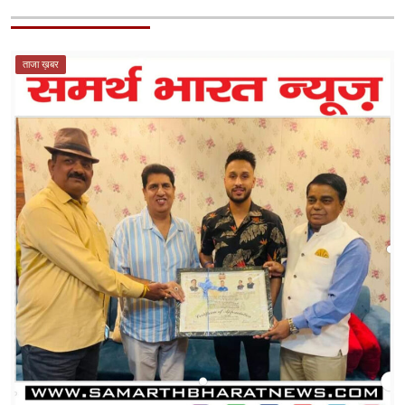
ताजा ख़बर