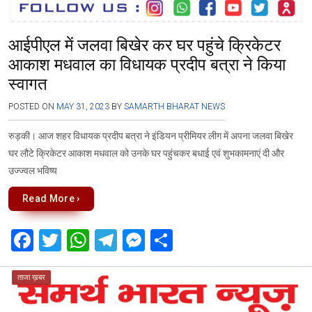
आईपीएल में जलवा बिखेर कर घर पहुंचे क्रिकेटर
आकाश मधवाल का विधायक प्रदीप बत्रा ने किया
स्वागत
POSTED ON
MAY 31, 2023
BY
SAMARTH BHARAT NEWS
रुड़की। आज शहर विधायक प्रदीप बत्रा ने इंडियन प्रीमियर लीग में अपना जलवा बिखेर
घर लौटे क्रिकेटर आकाश मधवाल को उनके घर पहुंचकर बधाई एवं शुभकामनाएं दी और
उज्ज्वल भविष्य
Read More ›
F
T
W
T
M
S
a
wi
h
el
es
h
ce
tt
at
e
se
ar
ताजा ख़बर
b
er
s
gr
n
e