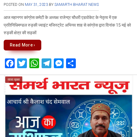
POSTED ON
MAY 31, 2023
BY
SAMARTH BHARAT NEWS
आज महानगर कांग्रेस कमेटी के अध्यक्ष राजेन्द्र चौधरी एडवोकेट के नेतृत्व में एक
प्रतिनिधिमण्डल रुड़की ज्वाइंट मजिस्ट्रेट अभिनव शाह से कांग्रेस द्वारा दिनांक 15 मई को
रुड़की क्षेत्र की सड़कों
Read More ›
F
T
W
T
M
S
a
wi
h
el
es
h
ce
tt
at
e
se
ar
ताजा ख़बर
b
er
s
gr
n
e
o
A
a
g
o
p
m
er
k
p