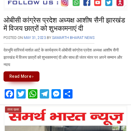
ओबीसी कांग्रेस प्रदेश अध्यक्ष आशीष सैनी झारखंड
में विजय छात्रों को शुभकामनाएं दी
POSTED ON
MAY 31, 2023
BY
SAMARTH BHARAT NEWS
देवभूमि वारियर्स मार्शल आर्ट के कार्यक्रम में ओबीसी कांग्रेस प्रदेश अध्यक्ष आशीष सैनी
झारखंड में विजय छात्रों को शुभकामनाएं दी और साथ ही जंतर मंतर पर अपने सम्मान और
न्याय
Read More ›
F
T
W
T
M
S
a
wi
h
el
es
h
ce
tt
at
e
se
ar
ताजा ख़बर
b
er
s
gr
n
e