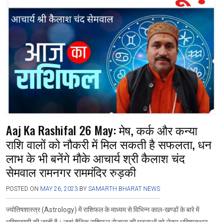
b
er
s
gr
n
e
o
A
a
g
o
p
m
er
k
p
Aaj Ka Rashifal 26 May: मेष, कर्क और कन्या
राशि वालों को नौकरी में मिल सकती है सफलता, धन
लाभ के भी बनेंगे मौके आचार्य श्री कैलाश चंद
सेमवाल रामनगर राममंदिर रुड़की
POSTED ON
MAY 26, 2023
BY
SAMARTH BHARAT NEWS
ज्योतिषशास्त्र (Astrology) में राशिफल के माध्यम से विभिन्न काल-खण्डों के बारे में
भविष्यवाणी की जाती है। जहां दैनिक राशिफल रोजाना की घटनाओं को लेकर भविष्यकथन