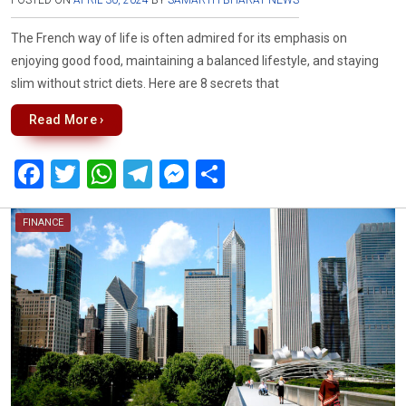
POSTED ON
APRIL 30, 2024
BY
SAMARTH BHARAT NEWS
The French way of life is often admired for its emphasis on
enjoying good food, maintaining a balanced lifestyle, and staying
slim without strict diets. Here are 8 secrets that
Read More ›
F
T
W
T
M
S
a
wi
h
el
es
h
ce
tt
at
e
se
ar
FINANCE
b
er
s
gr
n
e
o
A
a
g
o
p
m
er
k
p