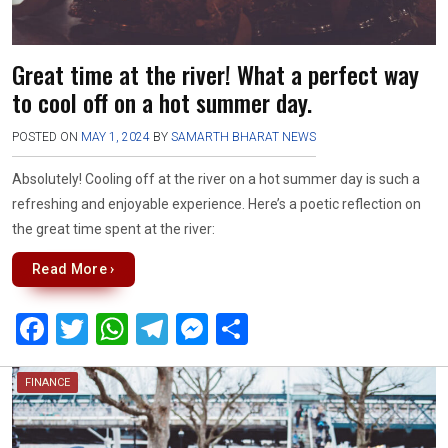
Great time at the river! What a perfect way
to cool off on a hot summer day.
POSTED ON
MAY 1, 2024
BY
SAMARTH BHARAT NEWS
Absolutely! Cooling off at the river on a hot summer day is such a
refreshing and enjoyable experience. Here’s a poetic reflection on
the great time spent at the river:
Read More ›
F
T
W
T
M
S
a
wi
h
el
es
h
ce
tt
at
e
se
ar
FINANCE
b
er
s
gr
n
e