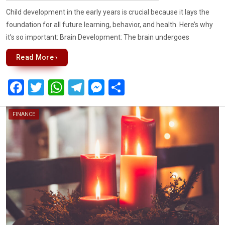
Child development in the early years is crucial because it lays the
foundation for all future learning, behavior, and health. Here’s why
it’s so important: Brain Development: The brain undergoes
Read More ›
F
T
W
T
M
S
a
wi
h
el
es
h
ce
tt
at
e
se
ar
FINANCE
b
er
s
gr
n
e
o
A
a
g
o
p
m
er
k
p