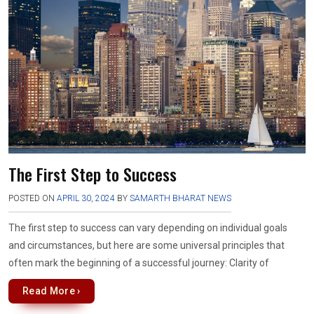
o
A
a
g
o
p
m
er
k
p
The First Step to Success
POSTED ON
APRIL 30, 2024
BY
SAMARTH BHARAT NEWS
The first step to success can vary depending on individual goals
and circumstances, but here are some universal principles that
often mark the beginning of a successful journey: Clarity of
Read More ›