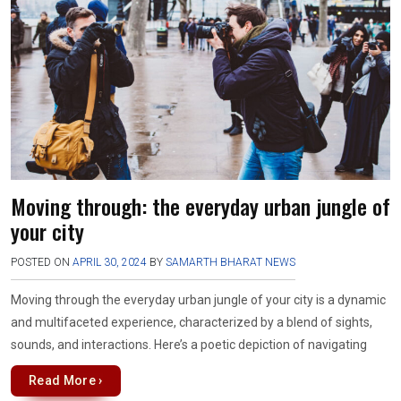
o
A
a
g
o
p
m
er
k
p
Moving through: the everyday urban jungle of
your city
POSTED ON
APRIL 30, 2024
BY
SAMARTH BHARAT NEWS
Moving through the everyday urban jungle of your city is a dynamic
and multifaceted experience, characterized by a blend of sights,
sounds, and interactions. Here’s a poetic depiction of navigating
Read More ›