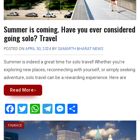
Summer is coming. Have you ever considered
going solo? Travel
POSTED ON
APRIL 30, 2024
BY
SAMARTH BHARAT NEWS
Summer is indeed a great time for solo travel! Whether you’re
exploring new places, reconnecting with yourself, or simply seeking
adventure, solo travel can be a rewarding experience. Here are
Read More ›
F
T
W
T
M
S
a
wi
h
el
es
h
ce
tt
at
e
se
ar
FINANCE
b
er
s
gr
n
e