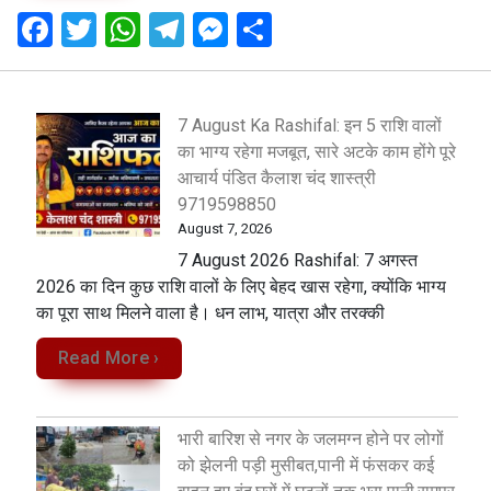
F
T
W
T
M
S
a
wi
h
el
es
h
ce
tt
at
e
se
ar
b
er
s
gr
n
e
7 August Ka Rashifal: इन 5 राशि वालों
का भाग्य रहेगा मजबूत, सारे अटके काम होंगे पूरे
o
A
a
g
आचार्य पंडित कैलाश चंद शास्त्री
o
p
m
er
9719598850
k
p
August 7, 2026
7 August 2026 Rashifal: 7 अगस्त
2026 का दिन कुछ राशि वालों के लिए बेहद खास रहेगा, क्योंकि भाग्य
का पूरा साथ मिलने वाला है। धन लाभ, यात्रा और तरक्की
Read More ›
भारी बारिश से नगर के जलमग्न होने पर लोगों
को झेलनी पड़ी मुसीबत,पानी में फंसकर कई