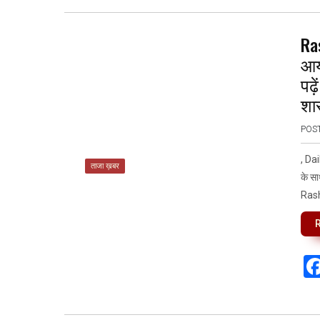
Ras
आय
पढ़
शा
POS
, Da
ताजा ख़बर
के सा
Rashi