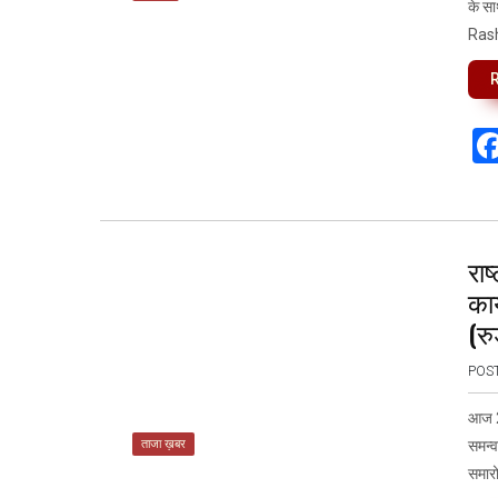
के सा
Rashi
राष
कार
(रु
POS
आज 28
ताजा ख़बर
समन्व
समारोह