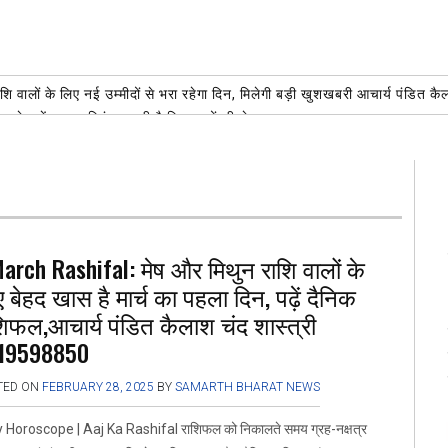
वालों के लिए नई उम्मीदों से भरा रहेगा दिन, मिलेगी बड़ी खुशखबरी आचार्य पंडित
वड़ सेवा केंद्र पर निरंतर जारी है शिवभक्तों की सेवा
AUGUST 3, 2026
ेकों जीवन बचाए जाने में मदद,रक्तदान सभी दान से बड़ा दान,पूर्व मेयर गौरव गोयल
AUG
हला सोमवार इन 4 राशि वालों का चमकाएगा भाग्य, पढ़ें आज का राशिफल आचार्य 
ज अग्रवाल ने सांसद सिरसा एवं उत्तराखंड प्रभारी कुमारी शैलजा का किया सम्मान
AUGUST
rt PDS) एप एवं किसान पोर्टल पर पंजीकरण हेतु किसान बंधुओं से अपील 01 अक्टू
T 2, 2026
arch Rashifal: मेष और मिथुन राशि वालों के
 बेहद खास है मार्च का पहला दिन, पढ़ें दैनिक
िफल,आचार्य पंडित कैलाश चंद शास्त्री
19598850
TED ON
FEBRUARY 28, 2025
BY
SAMARTH BHARAT NEWS
y Horoscope | Aaj Ka Rashifal राशिफल को निकालते समय ग्रह-नक्षत्र