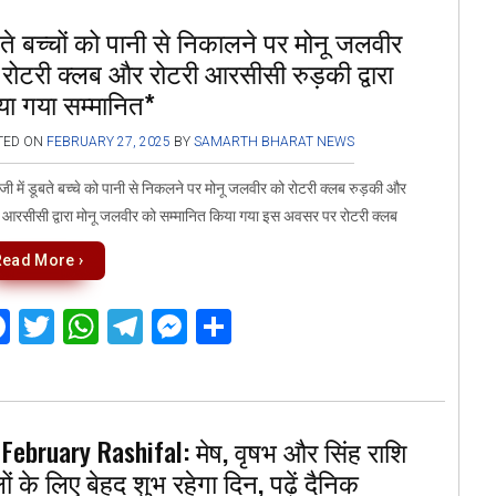
b
er
s
gr
n
e
ते बच्चों को पानी से निकालने पर मोनू जलवीर
o
A
a
g
रोटरी क्लब और रोटरी आरसीसी रुड़की द्वारा
o
p
m
er
या गया सम्मानित*
k
p
TED ON
FEBRUARY 27, 2025
BY
SAMARTH BHARAT NEWS
जी में डूबते बच्चे को पानी से निकलने पर मोनू जलवीर को रोटरी क्लब रुड़की और
 आरसीसी द्वारा मोनू जलवीर को सम्मानित किया गया इस अवसर पर रोटरी क्लब
Read More ›
F
T
W
T
M
S
a
wi
h
el
es
h
ce
tt
at
e
se
ar
b
er
s
gr
n
e
February Rashifal: मेष, वृषभ और सिंह राशि
o
A
a
g
ों के लिए बेहद शुभ रहेगा दिन, पढ़ें दैनिक