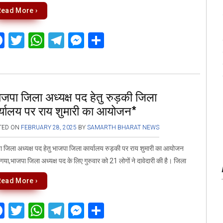
Read More ›
F
T
W
T
M
S
a
wi
h
el
es
h
ce
tt
at
e
se
ar
b
er
s
gr
n
e
जपा जिला अध्यक्ष पद हेतु रुड़की जिला
o
A
a
g
र्यालय पर राय शुमारी का आयोजन*
o
p
m
er
TED ON
FEBRUARY 28, 2025
BY
SAMARTH BHARAT NEWS
k
p
 जिला अध्यक्ष पद हेतु भाजपा जिला कार्यालय रुड़की पर राय शुमारी का आयोजन
गया,भाजपा जिला अध्यक्ष पद के लिए गुरुवार को 21 लोगों ने दावेदारी की है। जिला
Read More ›
F
T
W
T
M
S