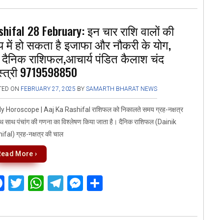
ce
tt
at
e
se
ar
b
er
s
gr
n
e
hifal 28 February: इन चार राशि वालों की
o
A
a
g
 में हो सकता है इजाफा और नौकरी के योग,
o
p
m
er
ें दैनिक राशिफल,आचार्य पंडित कैलाश चंद
k
p
स्त्री 9719598850
TED ON
FEBRUARY 27, 2025
BY
SAMARTH BHARAT NEWS
ily Horoscope | Aaj Ka Rashifal राशिफल को निकालते समय ग्रह-नक्षत्र
थ साथ पंचांग की गणना का विश्लेषण किया जाता है। दैनिक राशिफल (Dainik
fal) ग्रह-नक्षत्र की चाल
Read More ›
F
T
W
T
M
S
a
wi
h
el
es
h
ce
tt
at
e
se
ar