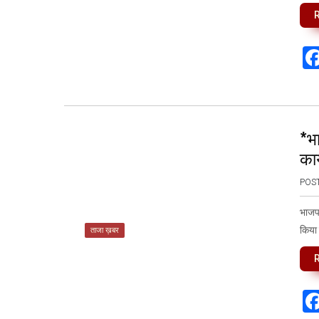
*भा
का
POS
भाजपा
किया 
ताजा ख़बर