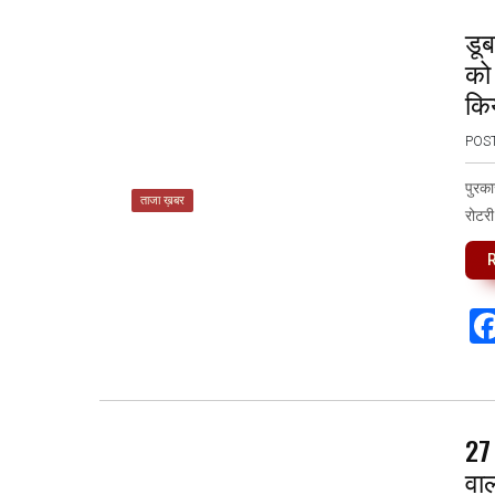
डूब
को 
कि
POS
पुरका
ताजा ख़बर
रोटरी
27 
वाल