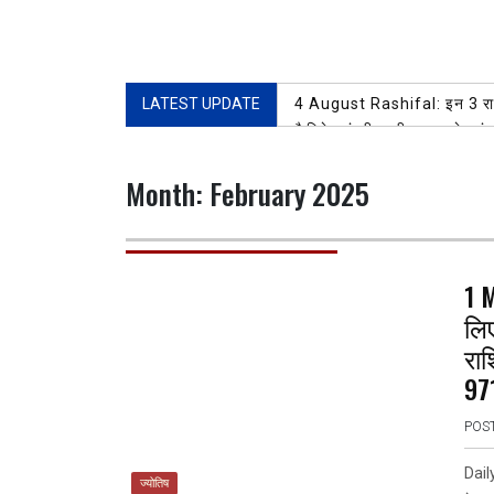
LATEST UPDATE
4 August Rashifal: इन 3 राशि 
कैबिनेट मंत्री प्रदीप बत्रा के कां
स्वैच्छिक रक्तदान से मिलती है अन
Month:
February 2025
3 August Rashifal: सावन का प
दिल्ली कांग्रेस मुख्यालय में नीर
खरीफ खरीद स्मार्ट पीडीएस (Sma
किसानों का पंजीकरण जारी
AUGUS
1 M
लिए
राश
97
POS
Dail
ज्योतिष