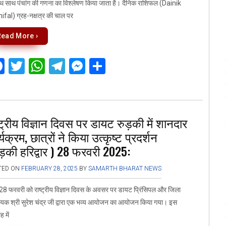
थ साथ पंचांग की गणना का विश्लेषण किया जाता है। दैनिक राशिफल (Dainik
fal) ग्रह-नक्षत्र की चाल पर
Read More ›
F
T
W
T
M
S
a
wi
h
el
es
h
ce
tt
at
e
se
ar
b
er
s
gr
n
e
्ट्रीय विज्ञान दिवस पर डायट रुड़की में शानदार
o
A
a
g
्यक्रम, छात्रों ने किया उत्कृष्ट प्रदर्शन
o
p
m
er
ड़की हरिद्वार ) 28 फरवरी 2025:
k
p
TED ON
FEBRUARY 28, 2025
BY
SAMARTH BHARAT NEWS
 फरवरी को राष्ट्रीय विज्ञान दिवस के अवसर पर डायट प्रिंसिपल और जिला
यक श्री सुरेश चंद्र जी द्वारा एक भव्य आयोजन का आयोजन किया गया। इस
 में