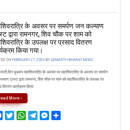
a
wi
h
el
es
h
ce
tt
at
e
se
ar
b
er
s
gr
n
e
ाशिवरात्रि के अवसर पर समर्पण जन कल्याण
o
A
a
g
स्ट द्वारा रामनगर, शिव चौक पर शाम को
o
p
m
er
शिवरात्रि के उपलक्ष पर प्रसाद वितरण
k
p
र्यक्रम किया गया।
TED ON
FEBRUARY 27, 2025
BY
SAMARTH BHARAT NEWS
वरी,दिन बुधवार महाशिवरात्रि के अवसर पर महाशिवरात्रि के अवसर पर समर्पण
्याण ट्रस्ट द्वारा रामनगर, शिव चौक पर शाम को महाशिवरात्रि के उपलक्ष पर
द वितरण कार्यक्रम किया
Read More ›
F
T
W
T
M
S
a
wi
h
el
es
h