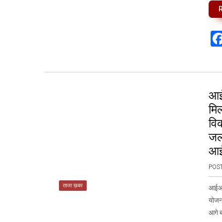
आई
मि
वि
जलव
आई
POS
ताजा ख़बर
आईआई
योजना
आगे ब