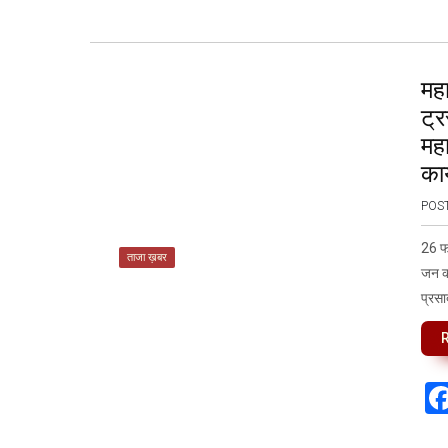
मह
ट्र
महा
का
POS
26 फर
ताजा ख़बर
जन कल
प्रसा