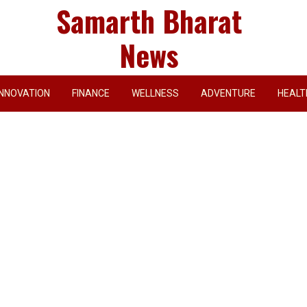
Samarth Bharat
News
INNOVATION
FINANCE
WELLNESS
ADVENTURE
HEALT