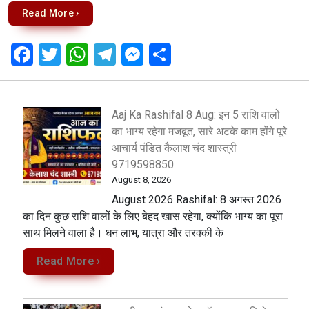
Read More ›
F
T
W
T
M
S
a
wi
h
el
es
h
ce
tt
at
e
se
ar
b
er
s
gr
n
e
Aaj Ka Rashifal 8 Aug: इन 5 राशि वालों
का भाग्य रहेगा मजबूत, सारे अटके काम होंगे पूरे
o
A
a
g
आचार्य पंडित कैलाश चंद शास्त्री
o
p
m
er
9719598850
k
p
August 8, 2026
August 2026 Rashifal: 8 अगस्त 2026
का दिन कुछ राशि वालों के लिए बेहद खास रहेगा, क्योंकि भाग्य का पूरा
साथ मिलने वाला है। धन लाभ, यात्रा और तरक्की के
Read More ›