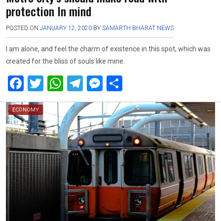
protection In mind
POSTED ON
JANUARY 12, 2020
BY
SAMARTH BHARAT NEWS
I am alone, and feel the charm of existence in this spot, which was
created for the bliss of souls like mine.
F
T
W
T
M
S
a
wi
h
el
es
h
ce
tt
at
e
se
ar
ECONOMY
b
er
s
gr
n
e
o
A
a
g
o
p
m
er
k
p