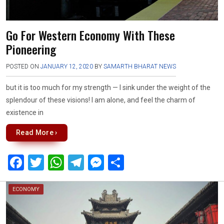
Go For Western Economy With These
Pioneering
POSTED ON
JANUARY 12, 2020
BY
SAMARTH BHARAT NEWS
but it is too much for my strength — I sink under the weight of the
splendour of these visions! I am alone, and feel the charm of
existence in
Read More ›
F
T
W
T
M
S
a
wi
h
el
es
h
ce
tt
at
e
se
ar
ECONOMY
b
er
s
gr
n
e