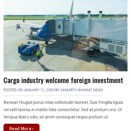
b
er
s
gr
n
e
o
A
a
g
o
p
m
er
k
p
Cargo industry welcome foreign investment
POSTED ON
JANUARY 12, 2020
BY
SAMARTH BHARAT NEWS
Aenean feugiat purus vitae sollicitudin laoreet. Duis fringilla ligula
vel velit lacinia, in mattis felis consectetur. Sed at pretium orci. Ut
tempus libero odio, sit amet consequat neque pretium ut.
Read More ›