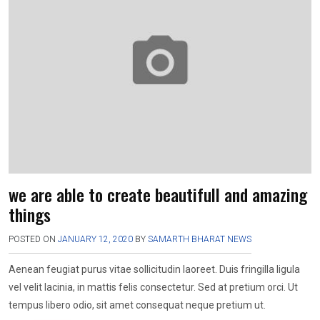
o
A
a
g
o
p
m
er
k
p
we are able to create beautifull and amazing
things
POSTED ON
JANUARY 12, 2020
BY
SAMARTH BHARAT NEWS
Aenean feugiat purus vitae sollicitudin laoreet. Duis fringilla ligula
vel velit lacinia, in mattis felis consectetur. Sed at pretium orci. Ut
tempus libero odio, sit amet consequat neque pretium ut.