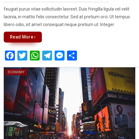
feugiat purus vitae sollicitudin laoreet. Duis fringilla ligula vel velit
lacinia, in mattis felis consectetur. Sed at pretium orci. Ut tempus
libero odio, sit amet consequat neque pretium ut. Integer
Read More ›
F
T
W
T
M
S
a
wi
h
el
es
h
ce
tt
at
e
se
ar
ECONOMY
b
er
s
gr
n
e
o
A
a
g
o
p
m
er
k
p