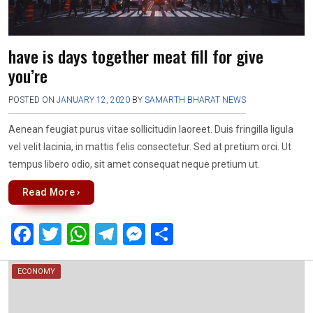
have is days together meat fill for give
you’re
POSTED ON
JANUARY 12, 2020
BY
SAMARTH BHARAT NEWS
Aenean feugiat purus vitae sollicitudin laoreet. Duis fringilla ligula
vel velit lacinia, in mattis felis consectetur. Sed at pretium orci. Ut
tempus libero odio, sit amet consequat neque pretium ut.
Read More ›
F
T
W
T
M
S
a
wi
h
el
es
h
ce
tt
at
e
se
ar
ECONOMY
b
er
s
gr
n
e