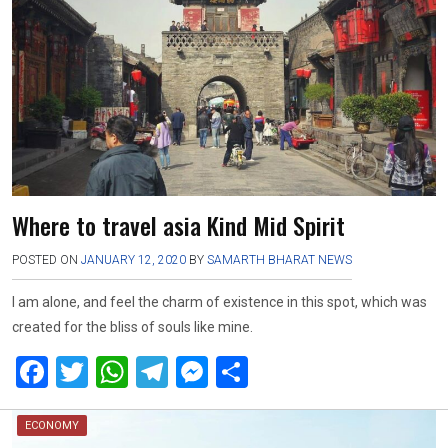
o
A
a
g
o
p
m
er
k
p
Where to travel asia Kind Mid Spirit
POSTED ON
JANUARY 12, 2020
BY
SAMARTH BHARAT NEWS
I am alone, and feel the charm of existence in this spot, which was
created for the bliss of souls like mine.
F
T
W
T
M
S
a
wi
h
el
es
h
ce
tt
at
e
se
ar
ECONOMY