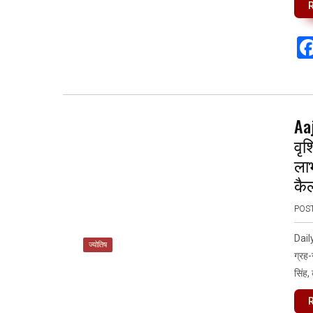
Aa
वृश
लाभ
कै
POS
Dail
ज्योतिष
ग्रह-
सिंह,