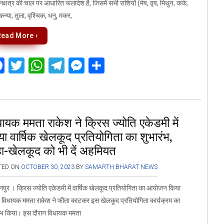
नक्षत्र की चाल पर आधारित फलादेश है, जिसमें सभी राशियों (मेष, वृष, मिथुन, कर्क,
 कन्या, तुला, वृश्चिक, धनु, मकर,
Read More ›
F
T
W
T
M
S
a
wi
h
el
es
h
ce
tt
at
e
se
ar
b
er
s
gr
n
e
ायक ममता राकेश ने क्रिस ज्योति एकेडमी में
o
A
a
g
ा वार्षिक खेलकूद प्रतियोगिता का शुभारंभ,
o
p
m
er
ा-खेलकूद को भी दें अहमियत
k
p
TED ON
OCTOBER 30, 2023
BY
SAMARTH BHARAT NEWS
पुर । क्रिस ज्योति एकेडमी में वार्षिक खेलकूद प्रतियोगिता का आयोजन किया
विधायक ममता राकेश ने फीता काटकर इस खेलकूद प्रतियोगिता कार्यक्रम का
रंभ किया। इस दौरान विधायक ममता