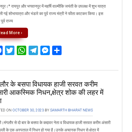
पुर।* रायपुर और भगवानपुर में महर्षि वाल्मीकि जयंती के उपलक्ष में शुभ यात्रा
ी गई शोभायात्रा और भंडारे का पूर्व राज्य मंत्री ने फीता काटकर किया। इस
पूर्व राज्य
Read More ›
F
T
W
T
M
S
a
wi
h
el
es
h
ce
tt
at
e
se
ar
b
er
s
gr
n
e
गलौर के बसपा विधायक हाजी सरवत करीम
o
A
a
g
ारी आकस्मिक निधन,क्षेत्र शोक की लहर में
o
p
m
er
ा
k
p
TED ON
OCTOBER 30, 2023
BY
SAMARTH BHARAT NEWS
।मंगलौर से दो बार के बसपा के कद्दावर नेता व विधायक हाजी सरवत करीम अंसारी
ल्ली के एक अस्पताल में निधन हो गया है।उनके अचानक निधन से क्षेत्र में