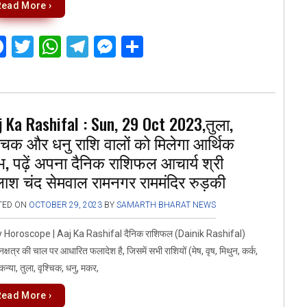
Read More ›
F
T
W
T
M
S
a
wi
h
el
es
h
ce
tt
at
e
se
ar
b
er
s
gr
n
e
j Ka Rashifal : Sun, 29 Oct 2023,तुला,
o
A
a
g
्चिक और धनु राशि वालों को मिलेगा आर्थिक
o
p
m
er
, पढ़ें अपना दैनिक राशिफल आचार्य श्री
k
p
लाश चंद सेमवाल रामनगर राममंदिर रुड़की
TED ON
OCTOBER 29, 2023
BY
SAMARTH BHARAT NEWS
y Horoscope | Aaj Ka Rashifal दैनिक राशिफल (Dainik Rashifal)
नक्षत्र की चाल पर आधारित फलादेश है, जिसमें सभी राशियों (मेष, वृष, मिथुन, कर्क,
 कन्या, तुला, वृश्चिक, धनु, मकर,
Read More ›