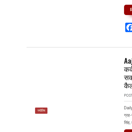
Aa
कर्
सकत
कै
POS
Dail
ज्योतिष
ग्रह-
सिंह,