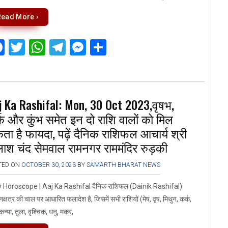
Read More ›
F
T
W
T
M
S
a
wi
h
el
es
h
ce
tt
at
e
se
ar
b
er
s
gr
n
e
j Ka Rashifal: Mon, 30 Oct 2023,वृषभ,
o
A
a
g
क और कुंभ समेत इन दो राशि वालों को मिल
o
p
m
er
ा है फायदा, पढ़ें दैनिक राशिफल आचार्य श्री
k
p
लाश चंद सेमवाल रामनगर राममंदिर रुड़की
TED ON
OCTOBER 30, 2023
BY
SAMARTH BHARAT NEWS
y Horoscope | Aaj Ka Rashifal दैनिक राशिफल (Dainik Rashifal)
नक्षत्र की चाल पर आधारित फलादेश है, जिसमें सभी राशियों (मेष, वृष, मिथुन, कर्क,
 कन्या, तुला, वृश्चिक, धनु, मकर,