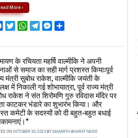
Read More ›
F
T
W
T
M
S
a
wi
h
el
es
h
ce
tt
at
e
se
ar
b
er
s
gr
n
e
मायण के रचियता महर्षि वाल्मीकि ने अपनी
o
A
a
g
ाओं से समाज का सही मार्ग प्रशस्त किया:पूर्व
o
p
m
er
्य मंत्री सुबोध राकेश, वाल्मीकि जयंती के
k
p
क्ष में निकाली गई शोभायात्रा, पूर्व राज्य मंत्री
ोध राकेश ने संत शिरोमणि गुरु रविदास मंदिर पर
ता काटकर भंडारे का शुभारंभ किया। और
्त कमेटी के सदस्यों को दी बहुत-बहुत बधाई
भकामनाएं।*
TED ON
OCTOBER 30, 2023
BY
SAMARTH BHARAT NEWS