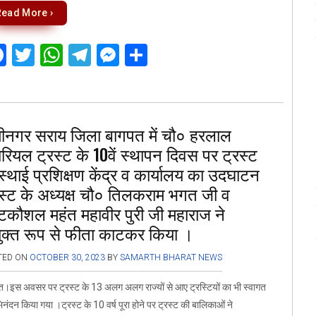
Read More ›
F
T
W
T
M
S
a
wi
h
el
es
h
ce
tt
at
e
se
ar
b
er
s
gr
n
e
ीनगर सराय जिला बागपत में चौ० हरलाल
o
A
a
g
ोरियल ट्रस्ट के 10वें स्थापन दिवस पर ट्रस्ट
o
p
m
er
स्थाई प्रशिक्षण केंद्र व कार्यालय का उदघाटन
k
p
रस्ट के अध्यक्ष चौ० तिलकराम भगत जी व
टकौशल महंत महावीर पुरी जी महाराज ने
युक्त रूप से फीता काटकर किया ।
TED ON
OCTOBER 30, 2023
BY
SAMARTH BHARAT NEWS
त।इस अवसर पर ट्रस्ट के 13 अलग अलग राज्यों से आए ट्रस्टियों का भी स्वागत
नंदन किया गया ।ट्रस्ट के 10 वर्ष पूरा होने पर ट्रस्ट की बालिकाओं ने