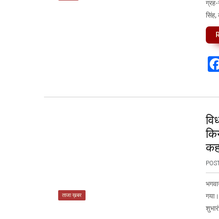
ग्रह-
सिंह,
विध
किय
कह
POS
भगवान
ताजा ख़बर
गया। 
शुभा