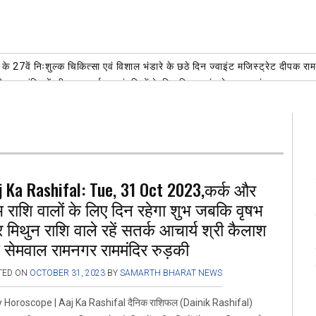
 27वें निःशुल्क चिकित्सा एवं विशाल भंडारे के छठे दिन ज्वाइंट मजिस्ट्रेट दीपक राम
 माता मंदिर में की पूजा-अर्चना, कांवड़ियों के लिए विशाल भंडारे का शुभारंभ
AUGUST 4,
ेतृत्व में आगामी पावन पर्व एवं धार्मिक अनुष्ठान के अंतर्गत श्री सिद्धेश्वर शिव मंदि
न में ‘एक पेड़ मां के नाम’ कार्यक्रम के तहत हुआ भव्य वृक्षारोपण
AUGUST 4, 2026
वालों के लिए नई उम्मीदों से भरा रहेगा दिन, मिलेगी बड़ी खुशखबरी आचार्य पंडित
वड़ सेवा केंद्र पर निरंतर जारी है शिवभक्तों की सेवा
AUGUST 3, 2026
j Ka Rashifal: Tue, 31 Oct 2023,कर्क और
भ राशि वालों के लिए दिन रहेगा शुभ जबकि वृषभ
मिथुन राशि वाले रहें सतर्क आचार्य श्री कैलाश
 सेमवाल रामनगर राममंदिर रुड़की
TED ON
OCTOBER 31, 2023
BY
SAMARTH BHARAT NEWS
y Horoscope | Aaj Ka Rashifal दैनिक राशिफल (Dainik Rashifal)