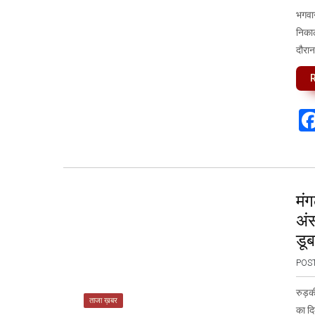
भगवान
निकाल
दौरान 
मं
अंस
डूब
POS
रुड़की
ताजा ख़बर
का दि