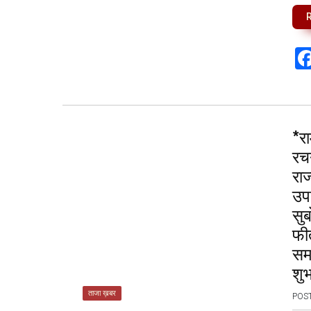
*रा
रचन
राज
उपल
सुब
फी
समस
शु
ताजा ख़बर
POS