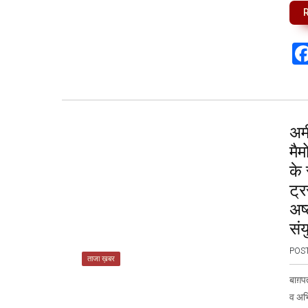
अम
मैम
के 
ट्
अष्
सं
POS
ताजा ख़बर
बाग़प
व अभि