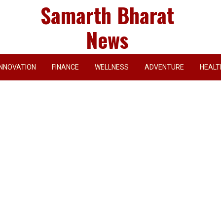
Samarth Bharat
News
INNOVATION
FINANCE
WELLNESS
ADVENTURE
HEALT