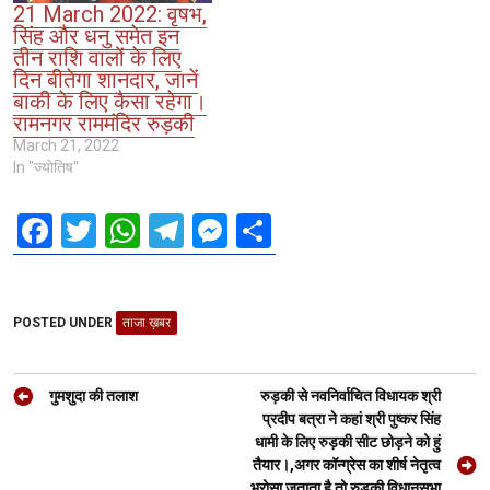
21 March 2022: वृषभ,
सिंह और धनु समेत इन
तीन राशि वालों के लिए
दिन बीतेगा शानदार, जानें
बाकी के लिए कैसा रहेगा।
रामनगर राममंदिर रुड़की
March 21, 2022
In "ज्योतिष"
F
T
W
T
M
S
a
wi
h
el
es
h
ce
tt
at
e
se
ar
POSTED UNDER
b
er
ताजा ख़बर
s
gr
n
e
o
A
a
g
Post
o
p
m
er
गुमशुदा की तलाश
रुड़की से नवनिर्वाचित विधायक श्री
navigation
प्रदीप बत्रा ने कहां श्री पुष्कर सिंह
k
p
धामी के लिए रुड़की सीट छोड़ने को हुं
तैयार।,अगर कॉन्ग्रेस का शीर्ष नेतृत्व
भरोसा जताता है तो रुड़की विधानसभा