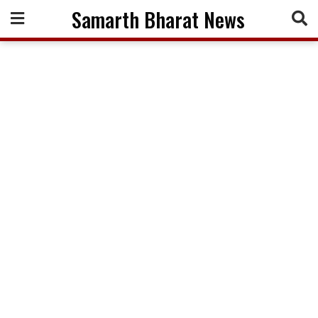
Skip
Samarth Bharat News
to
content