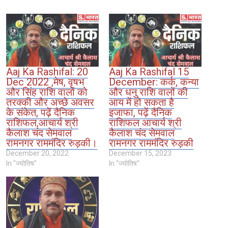
Aaj Ka Rashifal: 20
Aaj Ka Rashifal 15
Dec 2022 ,मेष, वृषभ
December: कर्क, कन्या
और सिंह राशि वालों को
और धनु राशि वालों की
तरक्की और अच्छे अवसर
आय में हो सकता है
के संकेत, पढ़ें दैनिक
इजाफा, पढ़ें दैनिक
राशिफल,आचार्य श्री
राशिफल आचार्य श्री
कैलाश चंद सेमवाल
कैलाश चंद सेमवाल
रामनगर राममंदिर रुड़की।
रामनगर राममंदिर रुड़की
December 20, 2022
December 15, 2023
In "ज्योतिष"
In "ज्योतिष"