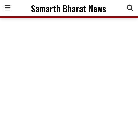
Skip
Samarth Bharat News
to
content