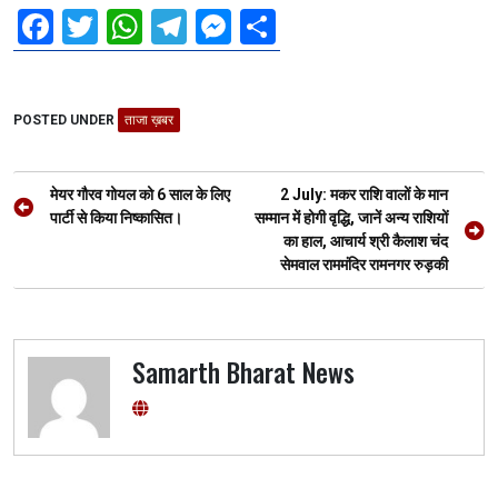
F
T
W
T
M
S
a
wi
h
el
es
h
ce
tt
at
e
se
ar
POSTED UNDER
b
er
ताजा ख़बर
s
gr
n
e
o
A
a
g
Post
o
p
m
er
मेयर गौरव गोयल को 6 साल के लिए
2 July: मकर राशि वालों के मान
navigation
पार्टी से किया निष्कासित।
सम्मान में होगी वृद्धि, जानें अन्य राशियों
k
p
का हाल, आचार्य श्री कैलाश चंद
सेमवाल राममंदिर रामनगर रुड़की
Samarth Bharat News