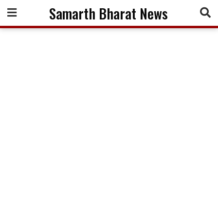
Skip
Samarth Bharat News
to
content