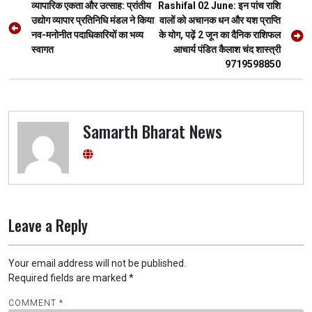
Post
o
p
m
er
व्यापारिक एकता और उत्साह: प्रांतीय
Rashifal 02 June: इन पांच राशि
navigation
उद्योग व्यापार प्रतिनिधि मंडल ने किया
वालों को अचानक धन और यश प्राप्ति
k
p
नव-मनोनीत पदाधिकारियों का भव्य
के योग, पढ़ें 2 जून का दैनिक राशिफल
स्वागत
आचार्य पंडित कैलाश चंद शास्त्री
9719598850
Samarth Bharat News
Leave a Reply
Your email address will not be published.
Required fields are marked
*
COMMENT
*