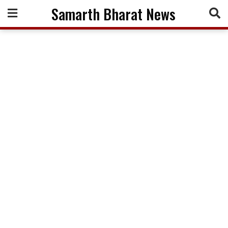
Skip
Samarth Bharat News
to
content