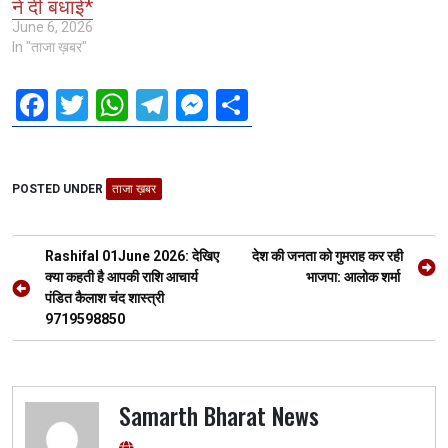
ने दी बधाई*
June 6, 2026
In "ताजा ख़बर"
F
T
W
T
M
S
a
wi
h
el
es
h
ce
tt
at
e
se
ar
POSTED UNDER
b
er
ताजा ख़बर
s
gr
n
e
o
A
a
g
Post
o
p
m
er
Rashifal 01June 2026: देखिए
देश की जनता को गुमराह कर रही
navigation
क्या कहती है आपकी राशि आचार्य
भाजपा: आलोक शर्मा
k
p
पंडित कैलाश चंद शास्त्री
9719598850
Samarth Bharat News