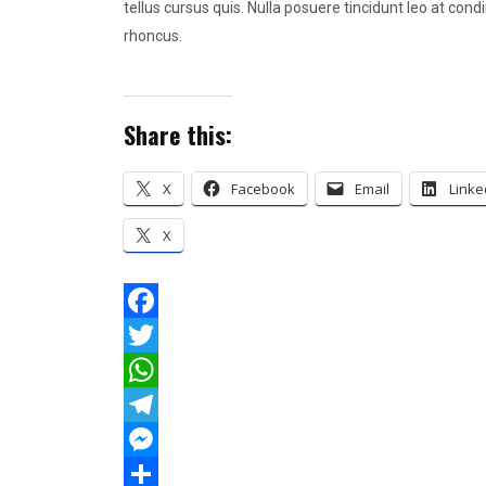
tellus cursus quis. Nulla posuere tincidunt leo at cond
rhoncus.
Share this:
X
Facebook
Email
Linke
X
F
a
T
c
w
W
e
i
h
T
b
t
a
e
M