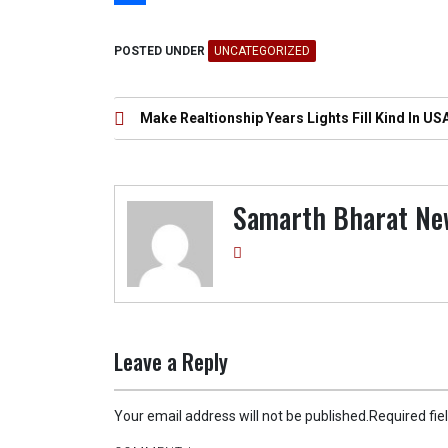
o
t
t
l
e
S
o
e
s
e
s
h
POSTED UNDER
UNCATEGORIZED
k
r
A
g
s
a
Post
p
r
e
r
Make Realtionship Years Lights Fill Kind In US
navigation
p
a
n
e
m
g
Samarth Bharat Ne
e
r
Leave a Reply
Your email address will not be published.
Required fi