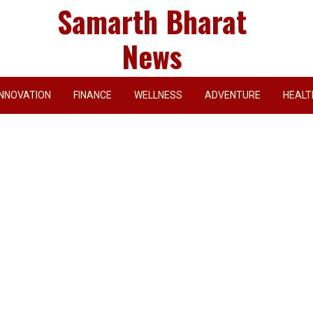
Samarth Bharat
News
INNOVATION
FINANCE
WELLNESS
ADVENTURE
HEALT