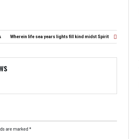
A
Wherein life sea years lights fill kind midst Spirit
ws
elds are marked
*