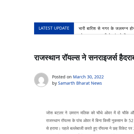
LATEST UPDATE
भारी बारिश से नगर के जलमग्न होने
प्रेस क्लब रुड़की के भंडारे में 
खोए बच्चे को सकुशल परिजनों से 
शिव भक्तों की सेवा करना बड़ा ही 
राजस्थान रॉयल्स ने सनराइजर्स हैदर
प्रथम नेशनल मास्टर्स शूटिंग बॉ
भीड़ में गुम हुए 11 वर्षीय बाल
Posted on
March 30, 2022
by
Samarth Bharat News
जोस बटलर ने उमरान मलिक को चौथे ओवर में दो चौके औ
राजस्थान रॉयल्स के पांच ओवर में बिना किसी नुकसान के 
से हराया। पहले बल्लेबाजी करते हुए रॉयल्स ने छह विकेट पर 2