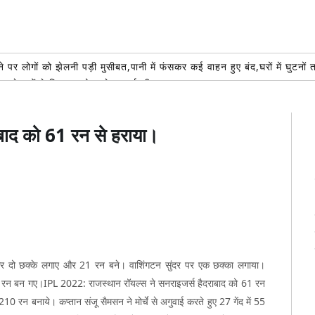
 पर लोगों को झेलनी पड़ी मुसीबत,पानी में फंसकर कई वाहन हुए बंद,घरों में घुटनों
भाजपा नेताओं ने दिया सहयोग, सेवा कार्य की जमकर सराहना
AUGUST 6, 2026
मिलाया, टेक्नोलॉजी बनी सहारा
AUGUST 6, 2026
पुण्य कार्य:रोटे अल्का मित्तल शिव की भक्ति में लीन हुआ रोटरी क्लब,कावड़ियों का स
ाबाद को 61 रन से हराया।
ल चैंपियनशिप के लिए 50 प्लस पुरुष वर्ग का चयन ट्रायल 14 अगस्त को
AUGUST 6,
क को सकुशल उसके परिजनों से मिलाया*
AUGUST 6, 2026
र दो छक्के लगाए और 21 रन बने। वाशिंगटन सुंदर पर एक छक्का लगाया।
52 रन बन गए।IPL 2022: राजस्थान रॉयल्स ने सनराइजर्स हैदराबाद को 61 रन
10 रन बनाये। कप्तान संजू सैमसन ने मोर्चे से अगुवाई करते हुए 27 गेंद में 55