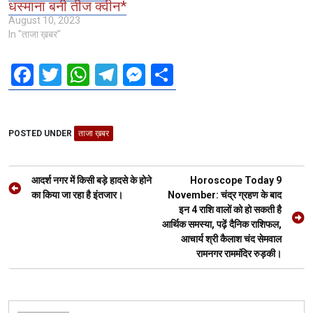
धस्माना बनी तीज क्वीन*
August 10, 2023
In "ताजा ख़बर"
F
T
W
T
M
S
a
wi
h
el
es
h
ce
tt
at
e
se
ar
POSTED UNDER
b
er
ताजा ख़बर
s
gr
n
e
o
A
a
g
Post
o
p
m
er
आदर्श नगर में किसी बड़े हादसे के होने
Horoscope Today 9
navigation
का किया जा रहा है इंतजार।
November: चंद्र ग्रहण के बाद
k
p
इन 4 राशि वालों को हो सकती है
आर्थिक समस्या, पढ़ें दैनिक राशिफल,
आचार्य श्री कैलाश चंद सेमवाल
रामनगर राममंदिर रुड़की।