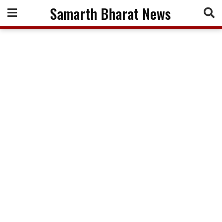
Skip
Samarth Bharat News
to
content