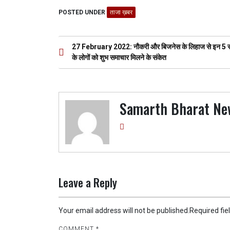
ce
tt
at
e
se
ar
POSTED UNDER
ताजा ख़बर
b
er
s
gr
n
e
o
A
a
g
Post
27 February 2022: नौकरी और बिजनेस के लिहाज से इन 5 र
o
p
m
er
navigation
के लोगों को शुभ समाचार मिलने के संकेत
k
p
Samarth Bharat Ne
Leave a Reply
Your email address will not be published.
Required fi
COMMENT
*