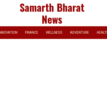
Samarth Bharat
News
INNOVATION
FINANCE
WELLNESS
ADVENTURE
HEALT