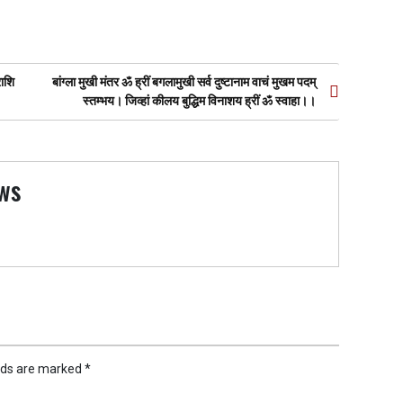
ाशि
बांग्ला मुखी मंतर ॐ ह्रीं बगलामुखी सर्व दुष्टानाम वाचं मुखम पदम्
स्तम्भय। जिव्हां कीलय बुद्धिम विनाशय ह्रीं ॐ स्वाहा।।
ws
elds are marked
*