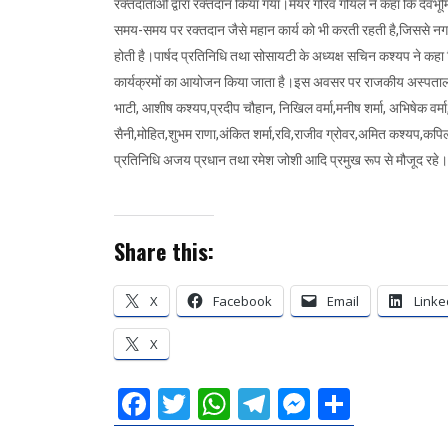
रक्तदाताओं द्वारा रक्तदान किया गया।मेयर गौरव गोयल ने कहा कि देवभूमि आ
समय-समय पर रक्तदान जैसे महान कार्य को भी करती रहती है,जिससे नगर के 
होती है।पार्षद प्रतिनिधि तथा सोसायटी के अध्यक्ष सचिन कश्यप ने कहा 
कार्यक्रमों का आयोजन किया जाता है।इस अवसर पर राजकीय अस्पताल के ड
भाटी, आशीष कश्यप,प्रदीप चौहान, निखिल वर्मा,मनीष शर्मा, अभिषेक वर्मा
सैनी,मोहित,शुभम राणा,अंकित शर्मा,रवि,राजीव ग्रोवर,अमित कश्यप,कपिल
प्रतिनिधि अजय प्रधान तथा रमेश जोशी आदि प्रमुख रूप से मौजूद रहे।
Share this:
X
Facebook
Email
Linke
X
F
T
W
T
M
S
a
wi
h
el
es
h