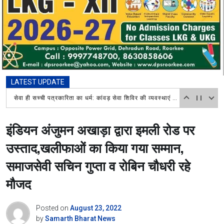
LATEST UPDATE
Aaj Ka Rashifal: इन 4 राशि वालों को आज होगा बड़ा मुनाफा, भाग्य रहेगा मजबूत आचार्य पंडित कैलाश चंद शास्त्री 9719598850
इंडियन अंजुमन अखाड़ा द्वारा इमली रोड पर
उस्ताद,खलीफाओं का किया गया सम्मान,
समाजसेवी सचिन गुप्ता व रोबिन चौधरी रहे
मौजद
Posted on
August 23, 2022
by
Samarth Bharat News