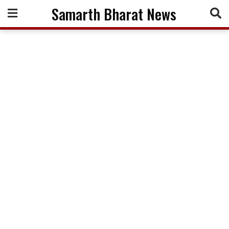
Skip
Samarth Bharat News
to
content