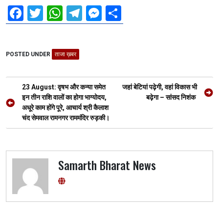
F
T
W
T
M
S
a
wi
h
el
es
h
ce
tt
at
e
se
ar
POSTED UNDER
b
er
ताजा ख़बर
s
gr
n
e
o
A
a
g
Post
o
p
m
er
23 August: वृषभ और कन्या समेत
जहां बेटियां पढ़ेगी, वहां विकास भी
navigation
इन तीन राशि वालों का होगा भाग्योदय,
बढ़ेगा – सांसद निशंक
k
p
अधूरे काम होंगे पूरे, आचार्य श्री कैलाश
चंद सेमवाल रामनगर राममंदिर रुड़की।
Samarth Bharat News