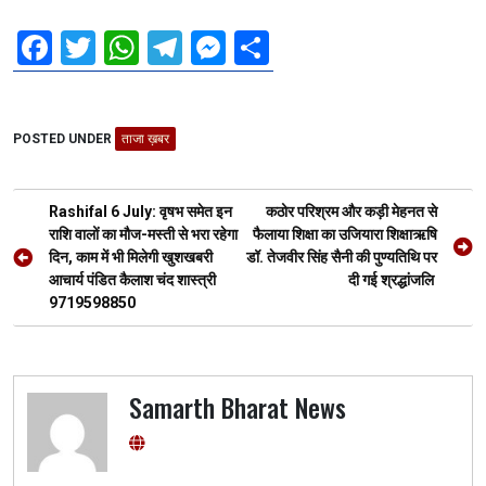
F
T
W
T
M
S
a
wi
h
el
es
h
ce
tt
at
e
se
ar
POSTED UNDER
b
er
ताजा ख़बर
s
gr
n
e
o
A
a
g
Post
o
p
m
er
Rashifal 6 July: वृषभ समेत इन
कठोर परिश्रम और कड़ी मेहनत से
navigation
राशि वालों का मौज-मस्ती से भरा रहेगा
फैलाया शिक्षा का उजियारा शिक्षाऋषि
k
p
दिन, काम में भी मिलेगी खुशखबरी
डॉ. तेजवीर सिंह सैनी की पुण्यतिथि पर
आचार्य पंडित कैलाश चंद शास्त्री
दी गई श्रद्धांजलि
9719598850
Samarth Bharat News