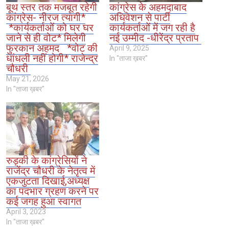
बूथ स्तर तक मजबूत रहेगी
कांग्रेस के अहमदाबाद
कांग्रेस- नीरज त्यागी*
अधिवेशन से पार्टी
*कार्यकर्ताओं को घर घर
कार्यकर्ताओं में जग रही है
जाने से ही वोट* मिलेगी
नई उम्मीद -धीरेंद्र प्रताप
फुरकान अहमद *वोट की
April 9, 2025
धांधली नहीं होगी* राजेन्द्र
In "ताजा ख़बर"
चौधरी
May 21, 2026
In "ताजा ख़बर"
रुड़की के कांग्रेसियों ने
राजेंद्र चौधरी के नेतृत्व में
एकजुटता दिखाई,अध्यक्ष
का पदभार ग्रहण करने पर
कई जगह हुआ स्वागत
April 3, 2023
In "ताजा ख़बर"