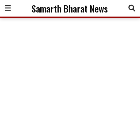
Skip
Samarth Bharat News
to
content