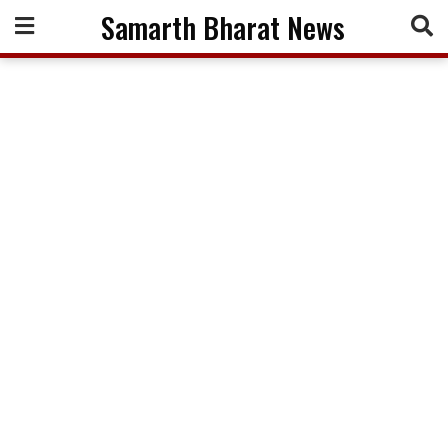
Skip
Samarth Bharat News
to
content