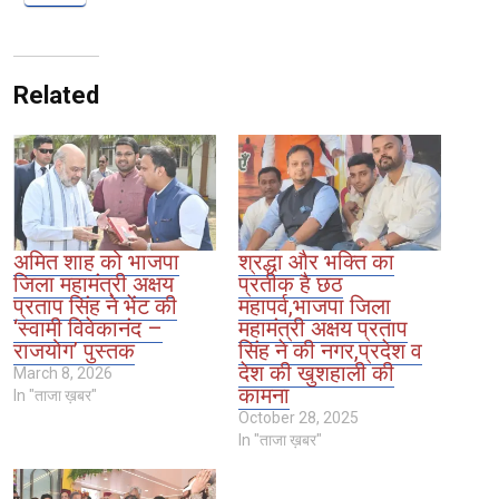
Related
अमित शाह को भाजपा
श्रद्धा और भक्ति का
जिला महामंत्री अक्षय
प्रतीक है छठ
प्रताप सिंह ने भेंट की
महापर्व,भाजपा जिला
‘स्वामी विवेकानंद –
महामंत्री अक्षय प्रताप
राजयोग’ पुस्तक
सिंह ने की नगर,प्रदेश व
देश की खुशहाली की
March 8, 2026
कामना
In "ताजा ख़बर"
October 28, 2025
In "ताजा ख़बर"