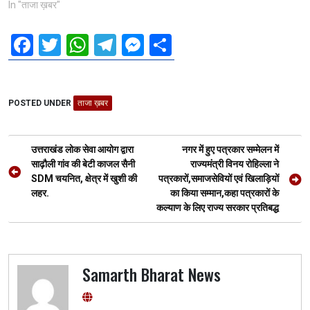
In "ताजा ख़बर"
F
T
W
T
M
S
a
wi
h
el
es
h
ce
tt
at
e
se
ar
POSTED UNDER
b
er
ताजा ख़बर
s
gr
n
e
o
A
a
g
Post
o
p
m
er
उत्तराखंड लोक सेवा आयोग द्वारा
नगर में हुए पत्रकार सम्मेलन में
navigation
साढ़ौली गांव की बेटी काजल सैनी
राज्यमंत्री विनय रोहिल्ला ने
k
p
SDM चयनित, क्षेत्र में खुशी की
पत्रकारों,समाजसेवियों एवं खिलाड़ियों
लहर.
का किया सम्मान,कहा पत्रकारों के
कल्याण के लिए राज्य सरकार प्रतिबद्ध
Samarth Bharat News