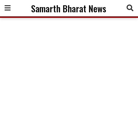
Skip
Samarth Bharat News
to
content