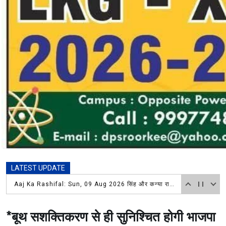
LATEST UPDATE
अंतर्राष्ट्रीय मानवाधिकार ब्यूरो उत्तराखंड प्रदेश अध्यक्ष अधिवक्ता नवीन कुमार जैन एवं तहसील शिवमन्दिर समिति अध्यक्ष सतबीर सिंह राणा व पदाधिकारीगणो के तत्वावधान
*बूथ सशक्तिकरण से ही सुनिश्चित होगी भाजपा