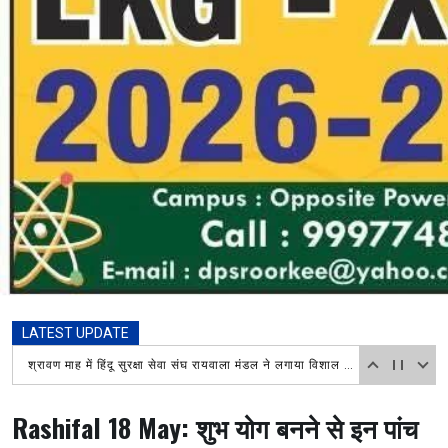
LATEST UPDATE
शिवभक्त कावड़ियों की श्रद्धाभाव से की सेवा,ध्रुव गुप्ता द्वारा लगाए गए शिविर में पहुंच वरिष्ठ भाजपा नेत्री रश्मि चौधरी ने किया प्रसाद वितरित
Rashifal 18 May: शुभ योग बनने से इन पांच