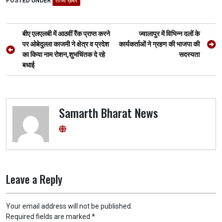
POSTED UNDER
b
er
ताजा ख़बर
s
gr
n
e
o
A
a
g
Post
o
p
m
er
बीए एलएलबी में आठवीं रैंक प्राप्त करने
ज्वालापुर में विभिन्न दलों के
navigation
पर ओबेदुल्ला काजमी ने क्षेत्र व प्रदेश
कार्यकर्ताओं ने ग्रहण की भाजपा की
k
p
का किया नाम रोशन,शुभचिंतक दे रहे
सदस्यता
बधाई
Samarth Bharat News
Leave a Reply
Your email address will not be published.
Required fields are marked
*