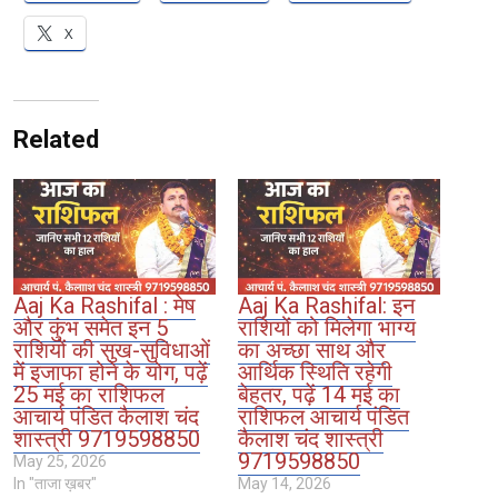
X
Related
Aaj Ka Rashifal : मेष
Aaj Ka Rashifal: इन
और कुंभ समेत इन 5
राशियों को मिलेगा भाग्य
राशियों की सुख-सुविधाओं
का अच्छा साथ और
में इजाफा होने के योग, पढ़ें
आर्थिक स्थिति रहेगी
25 मई का राशिफल
बेहतर, पढ़ें 14 मई का
आचार्य पंडित कैलाश चंद
राशिफल आचार्य पंडित
शास्त्री 9719598850
कैलाश चंद शास्त्री
9719598850
May 25, 2026
In "ताजा ख़बर"
May 14, 2026