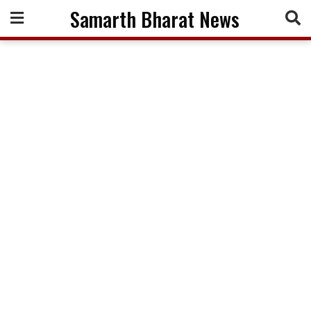
Skip
Samarth Bharat News
to
content