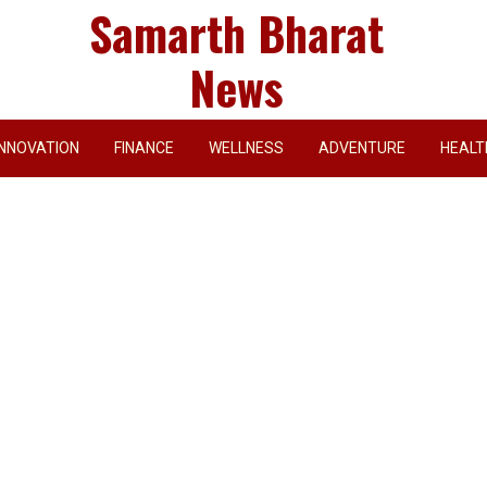
Samarth Bharat
News
INNOVATION
FINANCE
WELLNESS
ADVENTURE
HEALT