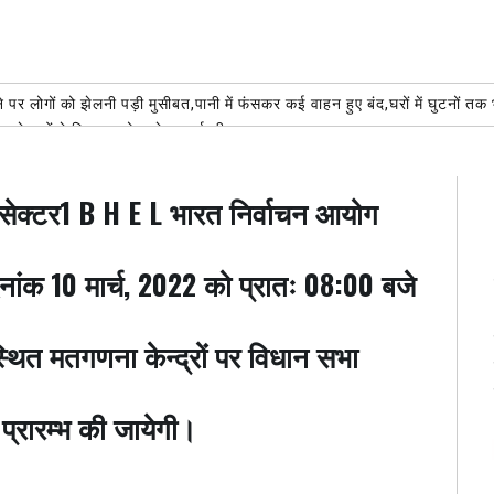
 पर लोगों को झेलनी पड़ी मुसीबत,पानी में फंसकर कई वाहन हुए बंद,घरों में घुटनों तक 
भाजपा नेताओं ने दिया सहयोग, सेवा कार्य की जमकर सराहना
AUGUST 6, 2026
मिलाया, टेक्नोलॉजी बनी सहारा
AUGUST 6, 2026
ुण्य कार्य:रोटे अल्का मित्तल शिव की भक्ति में लीन हुआ रोटरी क्लब,कावड़ियों का स्वाग
सेक्टर1 B H E L भारत निर्वाचन आयोग
ल चैंपियनशिप के लिए 50 प्लस पुरुष वर्ग का चयन ट्रायल 14 अगस्त को
AUGUST 6, 2
 को सकुशल उसके परिजनों से मिलाया*
AUGUST 6, 2026
 दिनांक 10 मार्च, 2022 को प्रातः 08:00 बजे
 स्थित मतगणना केन्द्रों पर विधान सभा
प्रारम्भ की जायेगी।