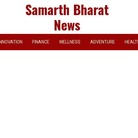
Samarth Bharat
News
INNOVATION
FINANCE
WELLNESS
ADVENTURE
HEALT