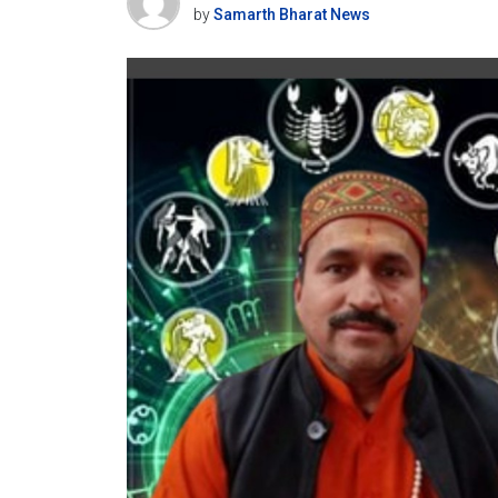
by
Samarth Bharat News