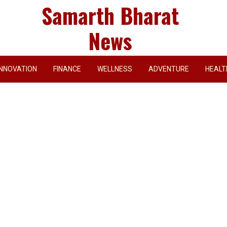
Samarth Bharat
News
INNOVATION
FINANCE
WELLNESS
ADVENTURE
HEALT