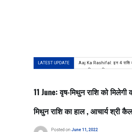
LATEST UPDATE
Aaj Ka Rashifal: इन 4 राशि वा
भारत विकास परिषद,मुख्य शाखा रुड़
110वीं बार गंगाजल लेने पहुंचे 83
रुड़की, जिला भाजपा सांस्कृतिक प्
11 June: वृष-मिथुन राशि को मिलेगी कार
AUGUST 5, 2026
कांवड़ यात्रा शिवभक्ति का पर्व, शक
मंत्री प्रदीप बत्रा ने पंचशील काली
मिथुन राशि का हाल , आचार्य श्री कै
Posted on
June 11, 2022