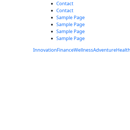
Skip
Contact
to
Contact
content
Sample Page
Sample Page
Sample Page
Sample Page
Innovation
Finance
Wellness
Adventure
Healt