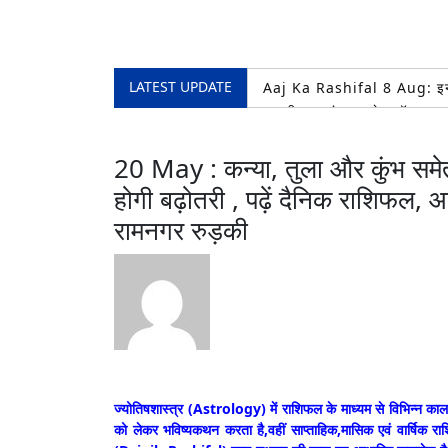
LATEST UPDATE
Aaj Ka Rashifal 8 Aug: इन 5 र
राष्ट्रीय बजरंग दल के ब्लॉक अध्
प्रांतीय उद्योग व्यापार प्रतिनिधि 
शिवभक्तों की सेवा करना ही सच्ची
20 May : कन्या, तुला और कुंभ समेत 
2026
होगी बढ़ोतरी , पढ़ें दैनिक राशिफल, 
आज दिनांक 7 अगस्त 2026 को तहसी
रामनगर रुड़की
7 August Ka Rashifal: इन 5 रा
ज्योतिषशास्त्र (Astrology) में राशिफल के माध्यम से विभिन्न काल-
को लेकर भविष्यकथन करता है,वहीं साप्ताहिक,मासिक एवं वार्षिक र