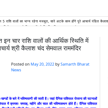
ाशि वालों का भाग्य रहेगा मजबूत, सारे अटके काम होंगे पूरे आचार्य पंडित क
यक्ष विनोद कश्यप ने शिवभक्तों को वितरित किए फल,कहा कांवड़ यात्रा आस्था,श्रद्धा
मंडल रुड़की द्वारा श्री सिद्धेश्वर शिव मंदिर में हुआ भव्य प्रसाद वितरण
AUGUST 7, 2
 ईश्वरीय की सेवा,चौधरी सुभाष नंबरदार पुष्प वर्षा कर किया फल और जल का वितरण,रु
इन चार राशि वालों की आर्थिक स्थिति में
आचार्य श्री कैलाश चंद सेमवाल राममंदिर
ल शिव मंदिर में हरिद्वार माँ गंगाजल लेने आए शिवभक्त कावड़ियों का अपने अपने
शि वालों का भाग्य रहेगा मजबूत, सारे अटके काम होंगे पूरे आचार्य पंडित कै
Posted on
May 20, 2022
by
Samarth Bharat
News
खण्डों के बारे में भविष्यवाणी की जाती है। जहां दैनिक राशिफल रोजाना की घटनाओं
ाशिफल में क्रमशः सप्ताह, महीने और साल की भविष्यकथन होते हैं। दैनिक राशिफल