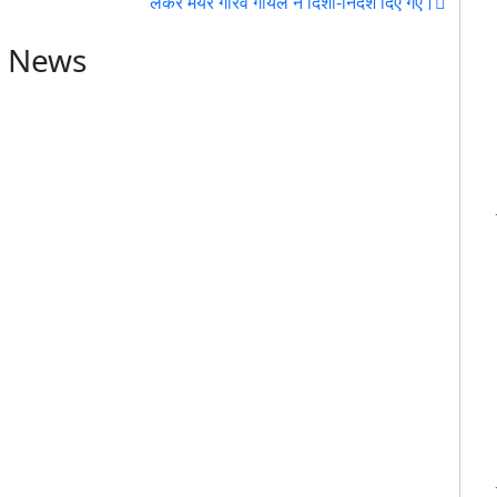
लेकर मेयर गौरव गोयल ने दिशा-निर्देश दिए गए।
t News