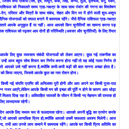
ें सभी राशियों (मेष, वृष, मिथुन, कर्क, सिंह, कन्या, तुला, वृश्चिक, धनु, मकर,
 राशिफल को निकालते समय ग्रह-नक्षत्र के साथ साथ पंचांग की गणना का विश्लेषण
देन, परिवार और मित्रों के साथ संबंध, सेहत और दिन भर में होने वाली शुभ-अशुभ
क योजनाओं को सफल बनाने में कामयाब रहेंगे। जैसे दैनिक राशिफल ग्रह-नक्षत्र
रे आपके अनुकूल हैं या नहीं। आज आपको किन चुनौतियों का सामना करना पड़
िक राशिफल को पढ़कर आप दोनों ही परिस्थिति (अवसर और चुनौतियों) के लिए तैयार
पके लिए कुछ व्यवसाय संबंधी योजनाओं को लेकर आएगा। कुछ नई तकनीक का
हैं उन्हें आज बहुत सोच विचार कर निर्णय करना होगा नहीं तो वह कोई गलत निर्णय ले
तो आपको उसे नहीं करना है,क्योंकि कभी-कभी बड़ों की बात मानना अच्छा होता है।
ार्य को किया जाएगा, जिससे आपके कुल का नाम रोशन होगा।
सी नई संपत्ति प्राप्ति की अभिलाषा पूरी होगी और आप अपने घर किसी पूजा-पाठ
्न नजर आएंगे,लेकिन आपके किसी मन की इच्छा की पूर्ति न होने के कारण आप थोड़ा
ें मिलता दिख रहा है। अविवाहित जातकों के जीवन में किसी नए मेहमान की दस्तक हो
 लिए लाभदायक रहेगी।
न आपके लिए मध्यम रूप से फलदायक रहेगा। आपको अपनी बुद्धि का प्रयोग करके
रें,जो आपको अत्यधिक प्रिय हो,क्योंकि आपको उसमें सफलता अवश्य मिलेगी। आज
गा, तभी आप उनसे लाभ कमाने में कामयाब रहेंगे। आपके घर किसी प्रिय अतिथि का