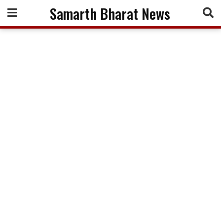
Skip
Samarth Bharat News
to
content