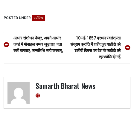
a
wi
h
el
es
h
ce
tt
at
e
se
ar
POSTED UNDER
b
er
ज्योतिष
s
gr
n
e
o
A
a
g
Post
o
p
m
er
आधार संशोधन केंद्र, अपने आधार
10 मई 1857 प्रथम स्वतंत्रता
navigation
कार्ड में मोबाइल नम्बर जुड़वाए, पता
संग्राम क्रांति में शहीद हुए शहीदो को
k
p
सही करवाए, जन्मतिथि सही करवाए,
शहीदी दिवस पर देश के शहीदो को
श्रध्जंलि दी गई
Samarth Bharat News