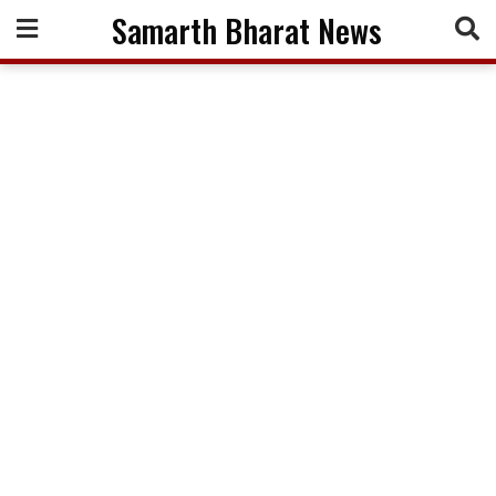
Skip
Samarth Bharat News
to
content