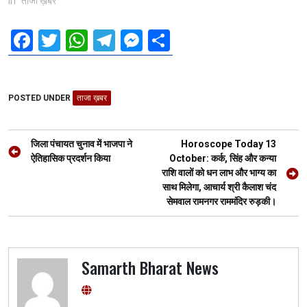
In "ताजा ख़बर"
F
T
W
T
M
S
a
wi
h
el
es
h
ce
tt
at
e
se
ar
POSTED UNDER
b
er
ताजा ख़बर
s
gr
n
e
o
A
a
g
Post
o
p
m
er
जिला पंचायत चुनाव में भाजपा ने
Horoscope Today 13
navigation
ऐतिहासिक प्रदर्शन किया
October: कर्क, सिंह और कन्या
k
p
राशि वालों को धन लाभ और भाग्य का
साथ मिलेगा, आचार्य श्री कैलाश चंद
सेमवाल रामनगर राममंदिर रुड़की।
Samarth Bharat News