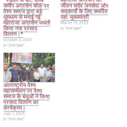
*रुड़की के बोट क्लब
महाराजा अग्रसेन का
समीप अग्रसेन चौक पर
जीवन सदैव जनसेवा और
वैश्य समाज द्वारा बड़े
सद्कार्यों के लिए समर्पित
धूमधाम से मनाई गई
रहा: मुख्यमंत्री
महाराजा अग्रसेन जयंती
March 19, 2023
किया गया प्रसाद
In "ताजा ख़बर"
वितरण।*
October 5, 2024
In "ताजा ख़बर"
अंतराष्ट्रीय वैश्य
महासम्मेलन पर वैश्य
समाज के बंधुओं ने किया
प्रसाद वितरण का
कार्यक्रम।
July 7, 2024
In "ताजा ख़बर"