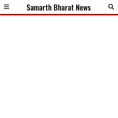
Skip
Samarth Bharat News
to
content