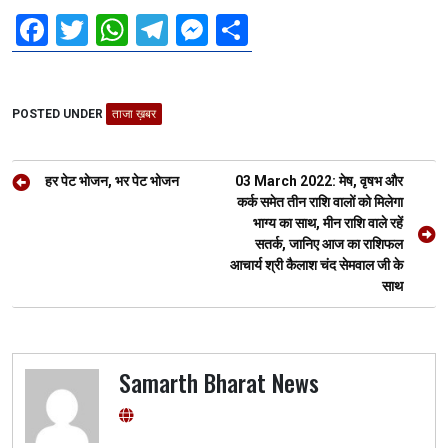
F
T
W
T
M
S
a
wi
h
el
es
h
ce
tt
at
e
se
ar
POSTED UNDER
b
er
ताजा ख़बर
s
gr
n
e
o
A
a
g
Post
o
p
m
er
हर पेट भोजन, भर पेट भोजन
03 March 2022: मेष, वृषभ और
navigation
कर्क समेत तीन राशि वालों को मिलेगा
k
p
भाग्य का साथ, मीन राशि वाले रहें
सतर्क, जानिए आज का राशिफल
आचार्य श्री कैलाश चंद सेमवाल जी के
साथ
Samarth Bharat News