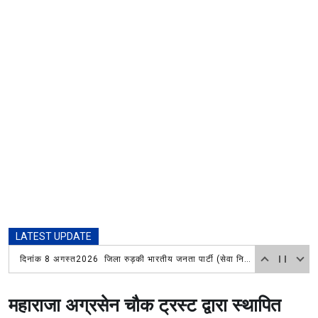
LATEST UPDATE
दिनांक 8 अगस्त2026 जिला रुड़की भारतीय जनता पार्टी (सेवा निवृत कर्मचारी प्रकोष्ठ) की एक महत्वपूर्ण बैठक गणेशपुर स्थित जिला सह संयोजक चौधरी बालेश सिंह के आवास पर हुई। जिसकी अध्यक्षता जिला संयोजक डॉक्टर इकबाल सिंह ने की।
महाराजा अग्रसेन चौक ट्रस्ट द्वारा स्थापित