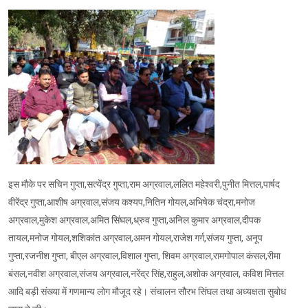
इस मौके पर सचिन गुप्ता,सत्येंद्र गुप्ता,राम अग्रवाल,ललित महेश्वरी,पुनीत मित्तल,पार्षद
वीरेंद्र गुप्ता,आशीष अग्रवाल,संजय कश्यप,नितिन गोयल,अभिषेक चंद्रा,मनोज
अग्रवाल,मुकेश अग्रवाल,अमित सिंघल,ध्रुव गुप्ता,अनिल कुमार अग्रवाल,दीपक
तायल,मनोज गोयल,शशिकांत अग्रवाल,अमन गोयल,राजेश गर्ग,संजय गुप्ता, अनूप
गुप्ता,रजनीश गुप्ता, बीएल अग्रवाल,विशाल गुप्ता, शिवम अग्रवाल,रामगोपाल कंसल,रीमा
बंसल,नवीश अग्रवाल,संजय अग्रवाल,नरेंद्र सिंह,राहुल,अशोक अग्रवाल, कविश मित्तल
आदि बड़ी संख्या में गणमान्य लोग मौजूद रहे। संचालन सौरभ सिंघल तथा अध्यक्षता सुबोध