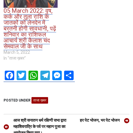
05 March 2022: वृष,
कर्क और तुला राशि के
जातकों को लेनदेन में
बरतनी होगी सावधानी, पढ़ें
शनिवार का राशिफल
आचार्य श्री कैलाश चंद
सेमवाल जी के साथ
March 5, 2022
In "ताजा ख़बर"
F
T
W
T
M
S
a
wi
h
el
es
h
ce
tt
at
e
se
ar
POSTED UNDER
b
er
ताजा ख़बर
s
gr
n
e
o
A
a
g
Post
o
p
m
er
आज श्री सनातन धर्म रक्षिणी सभा द्वारा
हर पेट भोजन, भर पेट भोजन
navigation
महाशिवरात्रि के पर्व पर महान पूजा का
k
p
आयोजन किया गया।