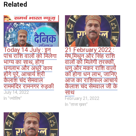
Related
Today 14 July : इन
21 February 2022 :
पांच राशि वालों को मिलेगा
मेष,मिथुन और सिंह राशि
भाग्य का साथ, होगा
वालों को मिलेगी तरक्की,
धनलाभ और अधूरे काम
धनु और मकर राशि वालों
होंगे पूरे, आचार्य श्री
को होगा धन लाभ, जानिए
कैलाश चंद सेमवाल
आज का राशिफल आचार्य
राममंदिर रामनगर रुड़की
कैलाश चंद सेमवाल जी के
साथ
July 14, 2022
In "ज्योतिष"
February 21, 2022
In "ताजा ख़बर"