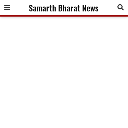
Skip
Samarth Bharat News
to
content