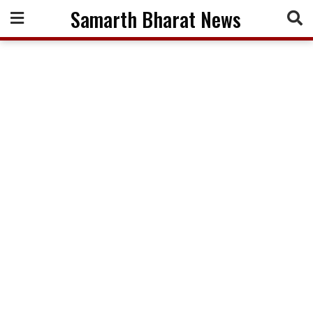
Skip
Samarth Bharat News
to
content