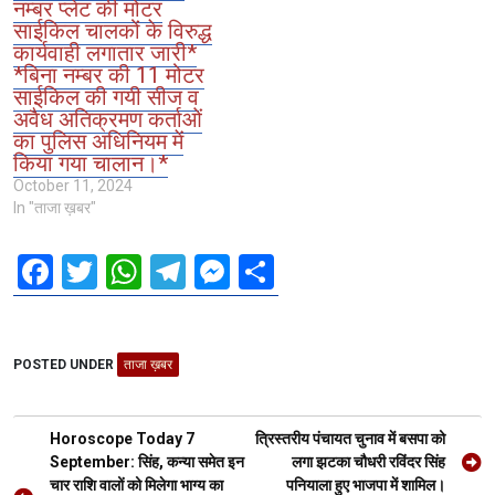
नम्बर प्लेट की मोटर
साईकिल चालकों के विरुद्ध
कार्यवाही लगातार जारी*
*बिना नम्बर की 11 मोटर
साईकिल की गयी सीज व
अवैध अतिक्रमण कर्ताओं
का पुलिस अधिनियम में
किया गया चालान।*
October 11, 2024
In "ताजा ख़बर"
F
T
W
T
M
S
a
wi
h
el
es
h
ce
tt
at
e
se
ar
POSTED UNDER
b
er
ताजा ख़बर
s
gr
n
e
o
A
a
g
Post
o
p
m
er
Horoscope Today 7
त्रिस्तरीय पंचायत चुनाव में बसपा को
navigation
September: सिंह, कन्या समेत इन
लगा झटका चौधरी रविंदर सिंह
k
p
चार राशि वालों को मिलेगा भाग्य का
पनियाला हुए भाजपा में शामिल।