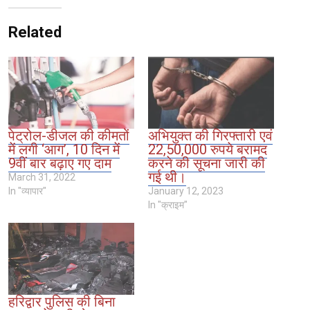
Related
पेट्रोल-डीजल की कीमतों
अभियुक्त की गिरफ्तारी एवं
में लगी ‘आग’, 10 दिन में
22,50,000 रुपये बरामद
9वीं बार बढ़ाए गए दाम
करने की सूचना जारी की
गई थी।
March 31, 2022
In "व्यापार"
January 12, 2023
In "क्राइम"
हरिद्वार पुलिस की बिना