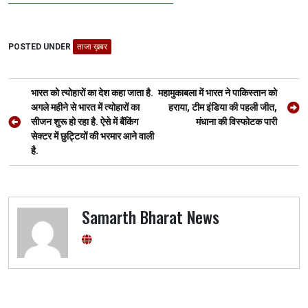
a
wi
h
el
es
h
ce
tt
at
e
se
ar
POSTED UNDER
b
er
ताजा ख़बर
s
gr
n
e
o
A
a
g
Post
o
p
m
er
भारत को त्योहारों का देश कहा जाता है.
महामुकाबला में भारत ने पाकिस्तान को
navigation
अगले महीने से भारत में त्योहारों का
हराया, टीम इंडिया की पहली जीत,
k
p
सीजन शुरू हो रहा है. ऐसे में बैंकिंग
मंधाना की विस्फोटक पारी
सेक्टर में छुट्टियों की भरमार आने वाली
है.
Samarth Bharat News