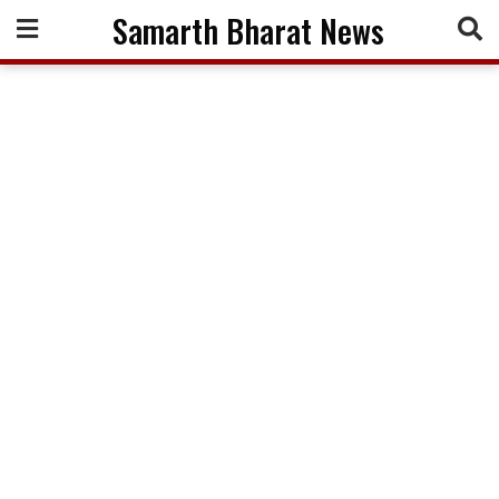
Skip
Samarth Bharat News
to
content