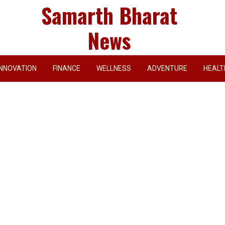
Samarth Bharat
News
INNOVATION
FINANCE
WELLNESS
ADVENTURE
HEALT