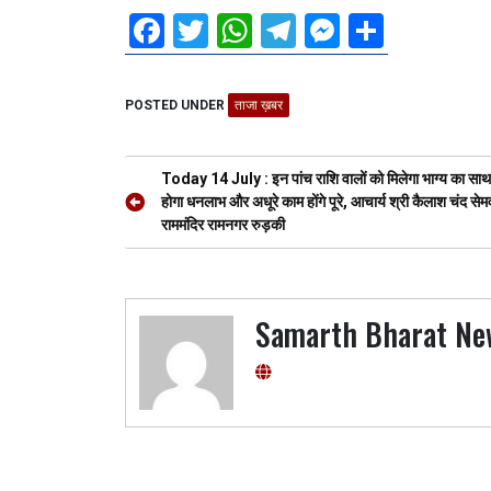
F
T
W
T
M
S
a
wi
h
el
es
h
ce
tt
at
e
se
ar
POSTED UNDER
ताजा ख़बर
b
er
s
gr
n
e
o
A
a
g
Post
Today 14 July : इन पांच राशि वालों को मिलेगा भाग्य का साथ
o
p
m
er
navigation
होगा धनलाभ और अधूरे काम होंगे पूरे, आचार्य श्री कैलाश चंद से
राममंदिर रामनगर रुड़की
k
p
Samarth Bharat Ne