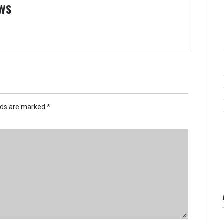
ws
elds are marked
*