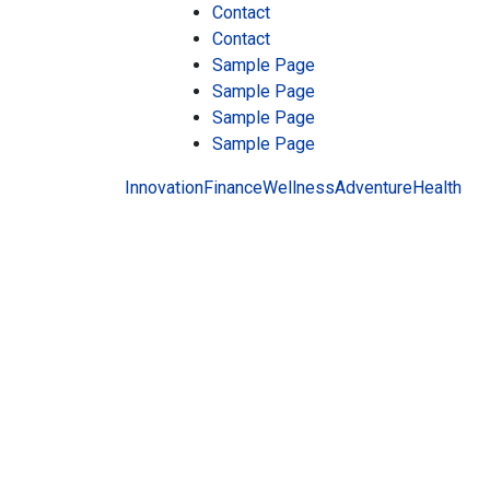
Skip
Contact
to
Contact
content
Sample Page
Sample Page
Sample Page
Sample Page
Innovation
Finance
Wellness
Adventure
Health