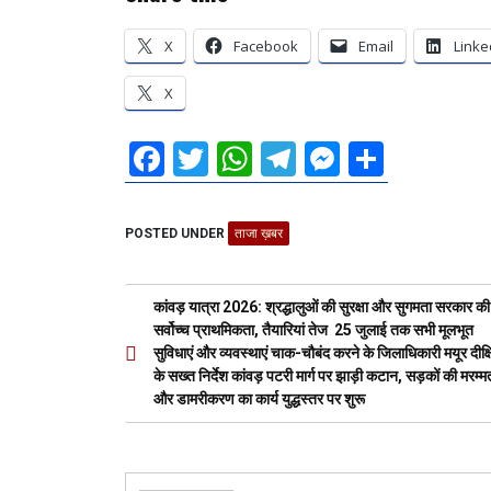
X
Facebook
Email
Linke
X
F
T
W
T
M
S
a
wi
h
el
es
h
ce
tt
at
e
se
ar
POSTED UNDER
ताजा ख़बर
b
er
s
gr
n
e
o
A
a
g
Post
कांवड़ यात्रा 2026: श्रद्धालुओं की सुरक्षा और सुगमता सरकार की
o
p
m
er
navigation
सर्वोच्च प्राथमिकता, तैयारियां तेज 25 जुलाई तक सभी मूलभूत
सुविधाएं और व्यवस्थाएं चाक-चौबंद करने के जिलाधिकारी मयूर दीक्
k
p
के सख्त निर्देश कांवड़ पटरी मार्ग पर झाड़ी कटान, सड़कों की मरम्म
और डामरीकरण का कार्य युद्धस्तर पर शुरू