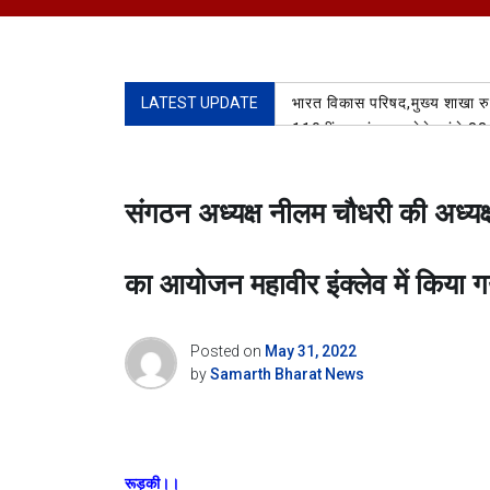
LATEST UPDATE
भारत विकास परिषद,मुख्य शाखा रुड़
110वीं बार गंगाजल लेने पहुंचे 83
रुड़की, जिला भाजपा सांस्कृतिक प्
AUGUST 5, 2026
संगठन अध्यक्ष नीलम चौधरी की अध्यक्
कांवड़ यात्रा शिवभक्ति का पर्व, शक
मंत्री प्रदीप बत्रा ने पंचशील काली
पूर्व मेयर गौरव गोयल ने बोट क्ल
का आयोजन महावीर इंक्लेव में किया 
Posted on
May 31, 2022
by
Samarth Bharat News
रूड़की।।