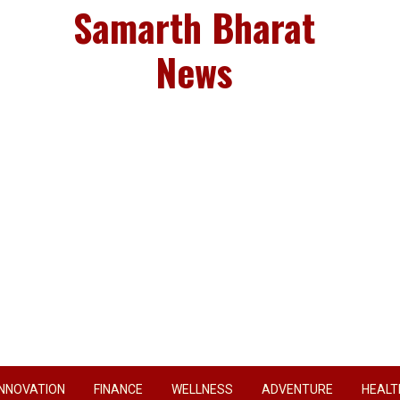
Samarth Bharat
News
INNOVATION
FINANCE
WELLNESS
ADVENTURE
HEALT