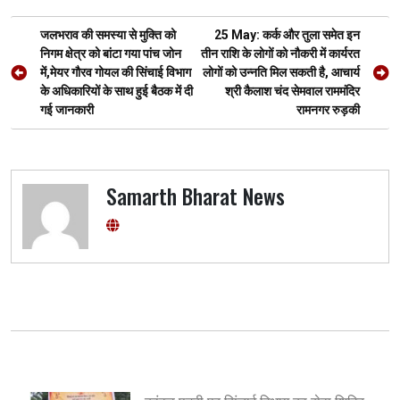
o
A
a
g
Post
o
p
m
er
जलभराव की समस्या से मुक्ति को
25 May: कर्क और तुला समेत इन
navigation
निगम क्षेत्र को बांटा गया पांच जोन
तीन राशि के लोगों को नौकरी में कार्यरत
k
p
में,मेयर गौरव गोयल की सिंचाई विभाग
लोगों को उन्नति मिल सकती है, आचार्य
के अधिकारियों के साथ हुई बैठक में दी
श्री कैलाश चंद सेमवाल राममंदिर
गई जानकारी
रामनगर रुड़की
Samarth Bharat News