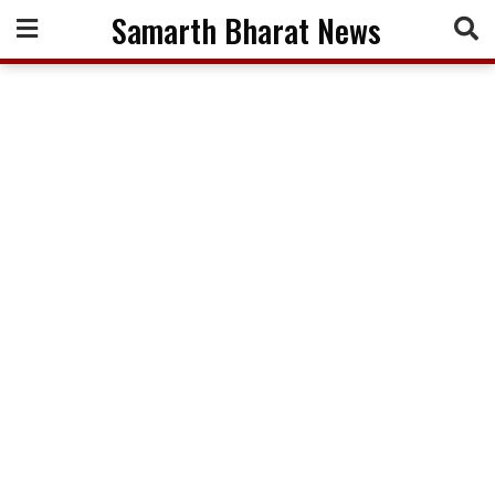
Skip
Samarth Bharat News
to
content