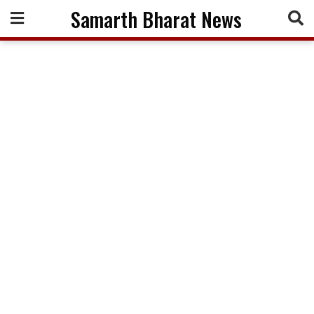
Skip
Samarth Bharat News
to
content