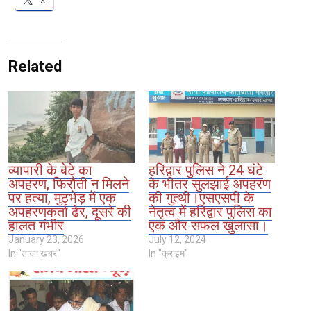
X
Related
व्यापारी के बेटे का
हरिद्वार पुलिस ने 24 घंटे
अपहरण, फिरौती न मिलने
के भीतर सुलझाई अपहरण
पर हत्या, मुठभेड़ में एक
की गुत्थी।एसएसपी के
अपहरणकर्ता ढेर, दूसरे की
नेतृत्व में हरिद्वार पुलिस का
हालत गंभीर
एक और सफल खुलासा।
January 23, 2026
July 12, 2024
In "ताजा ख़बर"
In "क्राइम"