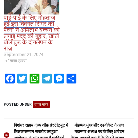
पाई-पाई के लिए मोहताज
हुई इस दिवंगत सिंगर की
पत्नी ने अमिताभ बच्चन को
लगाई मदद की गुहार, खोले
बॉलीवुड के दोगलेपन के
राज़
September 21, 2024
In "ताजा ख़बर"
F
T
W
T
M
S
a
wi
h
el
es
h
ce
tt
at
e
se
ar
POSTED UNDER
b
er
ताजा ख़बर
s
gr
n
e
o
A
a
g
Post
o
p
m
er
बिशंभर सहाय ग्रुप ऑफ़ इंस्टीट्यूट में
मोहम्मद मुबशशीर एडवोकेट ने आज
navigation
शिक्षक सम्मान समारोह का हुआ
महानगर अध्यक्ष पद के लिए आवेदन
k
p