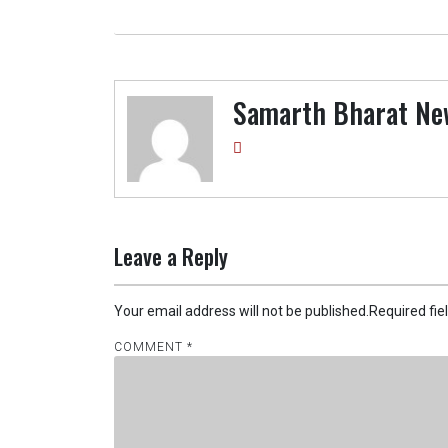
navigation
p
a
n
e
m
g
e
r
Samarth Bharat Ne
Leave a Reply
Your email address will not be published.
Required fi
COMMENT
*