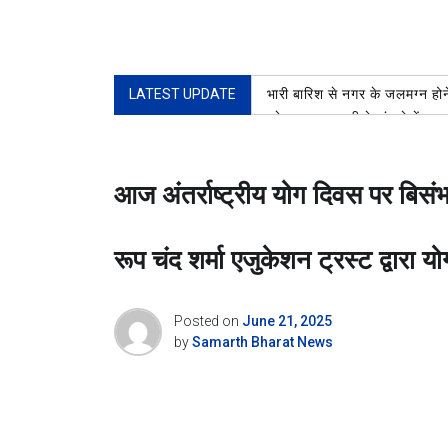
LATEST UPDATE
भारी बारिश से नगर के जलमग्न होने
प्रेस क्लब रुड़की के भंडारे में 
खोए बच्चे को सकुशल परिजनों से 
शिव भक्तों की सेवा करना बड़ा ही प
आज अंतर्राष्ट्रीय योग दिवस पर बिसं
प्रथम नेशनल मास्टर्स शूटिंग बॉ
भीड़ में गुम हुए 11 वर्षीय बालक
रूप चंद शर्मा एजुकेशन ट्रस्ट द्वा
Posted on
June 21, 2025
by
Samarth Bharat News