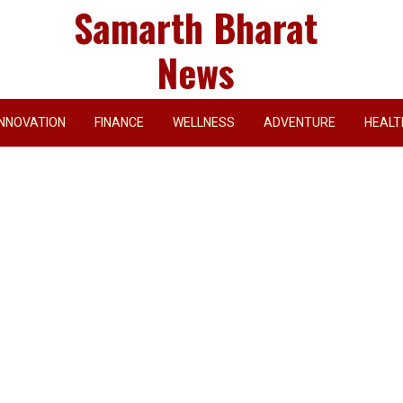
Samarth Bharat
News
INNOVATION
FINANCE
WELLNESS
ADVENTURE
HEALT