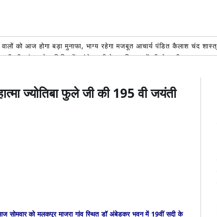
लों को आज होगा बड़ा मुनाफा, भाग्य रहेगा मजबूत आचार्य पंडित कैलाश चंद श
की की कांवड़ सेवा शिविर में पहुंचे एसपी देहात,शिवभक्तों की सेवा की
AUGUST 5, 
 वर्षीय शिवभक्त, प्रेस क्लब रुड़की ने किया सम्मानित
AUGUST 5, 2026
रकोष्ठ के तत्वावधान में आवास विकास स्थित माधव शाखा पार्क में एक वृक्ष मां के नाम
त्मा ज्योतिबा फुले जी की 195 वी जयंती
्ति प्रदर्शन का नहीं: स्वामी अच्युतानंद तीर्थ
AUGUST 5, 2026
ी माता मंदिर में की पूजा-अर्चना, कांवड़ियों के लिए विशाल भंडारे का शुभारंभ
AUGUST 
 आज सोमवार को मलकपुर माजरा गांव स्थित डॉ अंबेडकर भवन में 19वीं सदी के