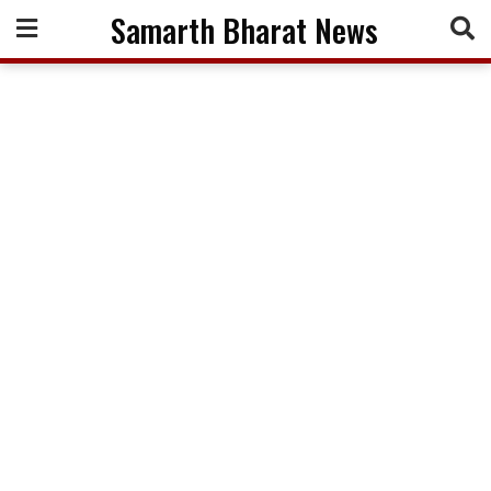
Skip
Samarth Bharat News
to
content