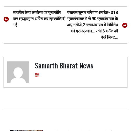
o
A
a
g
Post
o
p
m
er
तहसील कैम्प कार्यलय पर पुष्पाजंलि
पंचायत चुनाव परिणाम अपडेट- 318
navigation
कर श्रद्धासुमन अर्पित कर श्रध्जंलि दी
ग्रामपंचायत में से 90 ग्रामपंचायत के
k
p
गई
आए नतीजे,2 ग्रामपंचायत में निर्विरोध
बने ग्रामप्रधान… सभी 6 ब्लॉक की
देखें लिस्ट…
Samarth Bharat News