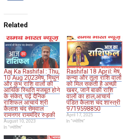
Related
Aaj Ka Rashifal : Thu,
Rashifal 18 April: मेष,
10 Aug 2023मेष, मिथुन
कन्या और तुला राशि वालों
और कुंभ राशि वालों की
को मिल सकती है अच्छी
आर्थिक स्थिति मजबूत होने
खबर, जानें बाकी राशि
के संकेत, पढ़ें दैनिक
वालों का हाल,आचार्य
राशिफल आचार्य श्री
पंडित कैलाश चंद शास्त्री
कैलाश चंद सेमवाल
9719598850
रामनगर राममंदिर रुड़की
April 17, 2025
August 10, 2023
In "ज्योतिष"
In "ज्योतिष"