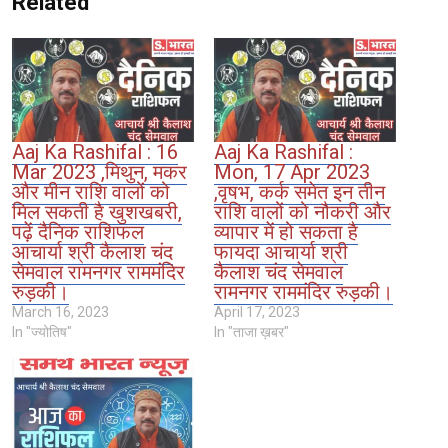
Related
Aaj Ka Rashifal : 16
Aaj Ka Rashifal :
Mar 2023 ,मिथुन, मकर
Mon, 17 Apr 2023
और मीन राशि वालों को
,वृषभ, कर्क समेत इन तीन
मिल सकती है खुशखबरी,
राशि वालों को नौकरी और
पढ़ें दैनिक राशिफल
व्यापार में हो सकता है
आचार्या श्री कैलाश चंद
फायदा आचार्या श्री
सेमवाल रामनगर राममंदिर
कैलाश चंद सेमवाल
रुड़की।
रामनगर राममंदिर रुड़की।
March 16, 2023
April 17, 2023
In "ज्योतिष"
In "ताजा ख़बर"