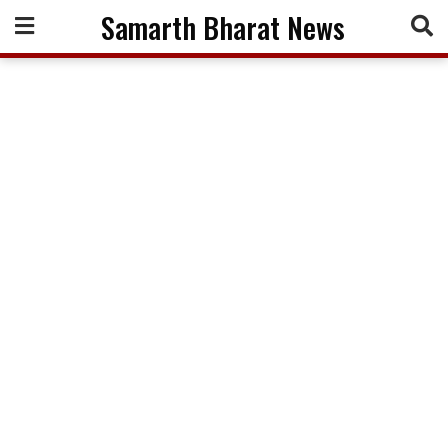
Skip
Samarth Bharat News
to
content