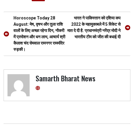
b
er
s
gr
n
e
o
A
a
g
Post
o
p
m
er
Horoscope Today 28
भारत ने पाकिस्तान को एशिया कप
navigation
August: मेष, वृषभ और तुला राशि
2022 के महामुकाबले में 5 विकेट से
k
p
वालों के लिए अच्छा रहेगा दिन, नौकरी
मात दे दी है. प्रधानमंत्री नरेंद्र मोदी ने
में प्रमोशन और धन लाभ, आचार्य श्री
भारतीय टीम को जीत की बधाई दी
कैलाश चंद सेमवाल रामनगर राममंदिर
रुड़की।
Samarth Bharat News