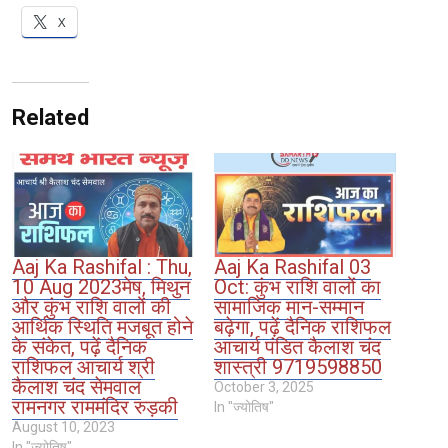
X
Related
Aaj Ka Rashifal : Thu,
Aaj Ka Rashifal 03
10 Aug 2023मेष, मिथुन
Oct: कुंभ राशि वालों का
और कुंभ राशि वालों की
सामाजिक मान-सम्मान
आर्थिक स्थिति मजबूत होने
बढ़ेगा, पढ़ें दैनिक राशिफल
के संकेत, पढ़ें दैनिक
आचार्य पंडित कैलाश चंद
राशिफल आचार्य श्री
शास्त्री 9719598850
कैलाश चंद सेमवाल
October 3, 2025
रामनगर राममंदिर रुड़की
In "ज्योतिष"
August 10, 2023
In "ज्योतिष"