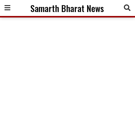
Skip
Samarth Bharat News
to
content