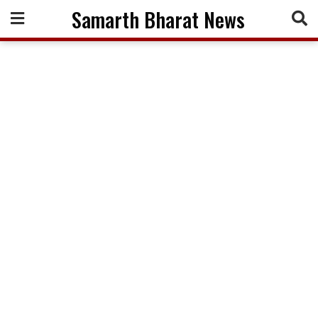
Skip
Samarth Bharat News
to
content