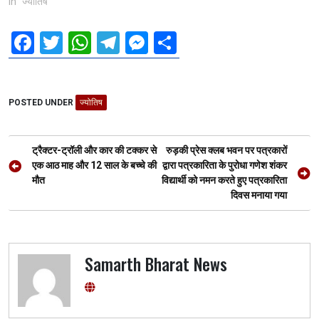
In "ज्योतिष"
F
T
W
T
M
S
a
wi
h
el
es
h
ce
tt
at
e
se
ar
POSTED UNDER
b
er
ज्योतिष
s
gr
n
e
o
A
a
g
Post
o
p
m
er
ट्रैक्टर-ट्रॉली और कार की टक्कर से
रुड़की प्रेस क्लब भवन पर पत्रकारों
navigation
एक आठ माह और 12 साल के बच्चे की
द्वारा पत्रकारिता के पुरोधा गणेश शंकर
k
p
मौत
विद्यार्थी को नमन करते हुए पत्रकारिता
दिवस मनाया गया
Samarth Bharat News