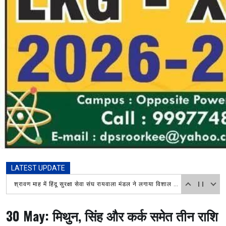
LATEST UPDATE
शिवभक्त कावड़ियों की श्रद्धाभाव से की सेवा,ध्रुव गुप्ता द्वारा लगाए गए शिविर में पहुंच वरिष्ठ भाजपा नेत्री रश्मि चौधरी ने किया प्रसाद वितरित
30 May: मिथुन, सिंह और कर्क समेत तीन राशि