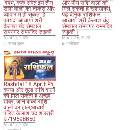
,वृषभ, कर्क समेत इन तीन
और मीन राशि वालों को
राशि वालों को नौकरी और
मिल सकती है खुशखबरी,
व्यापार में हो सकता है
पढ़ें दैनिक राशिफल
फायदा आचार्या श्री
आचार्या श्री कैलाश चंद
कैलाश चंद सेमवाल
सेमवाल रामनगर राममंदिर
रामनगर राममंदिर रुड़की।
रुड़की।
April 17, 2023
March 16, 2023
In "ताजा ख़बर"
In "ज्योतिष"
Rashifal 18 April: मेष,
कन्या और तुला राशि वालों
को मिल सकती है अच्छी
खबर, जानें बाकी राशि
वालों का हाल,आचार्य
पंडित कैलाश चंद शास्त्री
9719598850
April 17, 2025