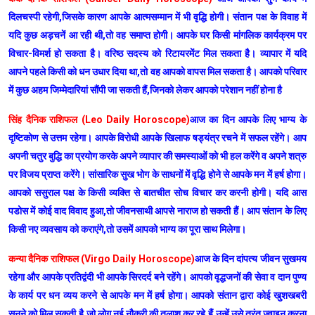
दिलचस्पी रहेगी,जिसके कारण आपके आत्मसम्मान में भी वृद्धि होगी। संतान पक्ष के विवाह में
यदि कुछ अड़चनें आ रही थी,तो वह समाप्त होगी। आपके घर किसी मांगलिक कार्यक्रम पर
विचार-विमर्श हो सकता है। वरिष्ठ सदस्य को रिटायरमेंट मिल सकता है। व्यापार में यदि
आपने पहले किसी को धन उधार दिया था,तो वह आपको वापस मिल सकता है। आपको परिवार
में कुछ अहम जिम्मेदारियां सौंपी जा सकती हैं,जिनको लेकर आपको परेशान नहीं होना है
सिंह दैनिक राशिफल (Leo Daily Horoscope)
आज का दिन आपके लिए भाग्य के
दृष्टिकोण से उत्तम रहेगा। आपके विरोधी आपके खिलाफ षड्यंत्र रचने में सफल रहेंगे। आप
अपनी चतुर बुद्धि का प्रयोग करके अपने व्यापार की समस्याओं को भी हल करेंगे व अपने शत्रु
पर विजय प्राप्त करेंगे। सांसारिक सुख भोग के साधनों में वृद्धि होने से आपके मन में हर्ष होगा।
आपको ससुराल पक्ष के किसी व्यक्ति से बातचीत सोच विचार कर करनी होगी। यदि आस
पडोस में कोई वाद विवाद हुआ,तो जीवनसाथी आपसे नाराज हो सकती हैं। आप संतान के लिए
किसी नए व्यवसाय को कराएंगे,तो उसमें आपको भाग्य का पूरा साथ मिलेगा।
कन्या दैनिक राशिफल (Virgo Daily Horoscope)
आज के दिन दांपत्य जीवन सुखमय
रहेगा और आपके प्रतिद्वंदी भी आपके सिरदर्द बने रहेंगे। आपको वृद्धजनों की सेवा व दान पुण्य
के कार्य पर धन व्यय करने से आपके मन में हर्ष होगा। आपको संतान द्वारा कोई खुशखबरी
सुनने को मिल सकती है,जो लोग नई नौकरी की तलाश कर रहे हैं,उन्हें उसे तुरंत ज्वाइन करना