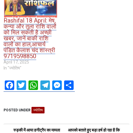
Rashifal 18 April: मेष,
कन्या और तुला राशि वालों
को मिल सकती है अच्छी
खबर, जानें बाकी राशि
वालों का हाल,आचार्य
पंडित कैलाश चंद शास्त्री
9719598850
April 17, 2025
In "ज्योतिष"
F
T
W
T
M
S
a
wi
h
el
es
h
ce
tt
at
e
se
ar
POSTED UNDER
b
er
ज्योतिष
s
gr
n
e
o
A
a
g
Post
o
p
m
er
रुड़की में आया हनीट्रैप का मामला
आपको बताते हुए बड़ा हर्ष हो रहा है कि