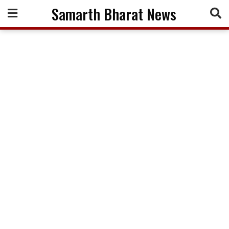
Skip
Samarth Bharat News
to
content