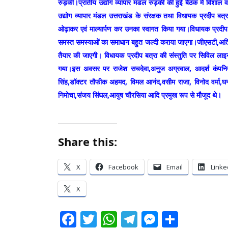
रुड़की।प्रांतीय उद्योग व्यापार मंडल रुड़की की हुई बैठक में विशाल व
उद्योग व्यापार मंडल उत्तराखंड के संरक्षक तथा विधायक प्रदीप बत्
ओढ़ाकर एवं माल्यार्पण कर उनका स्वागत किया गया।विधायक प्रदीप ब
समस्त समस्याओं का समाधान बहुत जल्दी कराया जाएगा।जीएसटी,अति
तैयार की जाएगी। विधायक प्रदीप बत्रा की संस्तुति पर सिविल लाइन व्
गया।इस अवसर पर राजेश सचदेवा,अनुज अग्रवाल, आदर्श कंपनिय
सिंह,डॉक्टर तौफीक अहमद, विमल आनंद,वसीम राजा, विनोद वर्मा,घनश
निमोचा,संजय सिंघल,आयुष चौरसिया आदि प्रमुख रूप से मौजूद थे।
Share this:
X
Facebook
Email
Linke
X
Facebook
Twitter
WhatsApp
Telegram
Messeng
Share