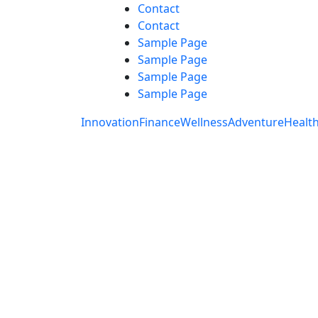
Skip
Contact
to
Contact
content
Sample Page
Sample Page
Sample Page
Sample Page
Innovation
Finance
Wellness
Adventure
Healt