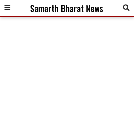
Skip
Samarth Bharat News
to
content