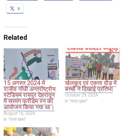
X
Related
15 अगस्त 2024 में
खेलकूद एवं एकता दौड़ में
राजीव गाँधी अन्तर्राष्ट्रीय
बच्चों ने दिखाई प्रतिभा
स्टेडियम रायपुर देहरादून
October 29, 2024
में सरमंग फ्रीडम रन का
In "ताजा ख़बर"
आयोजन किया गया था।
August 16, 2024
In "ताजा ख़बर"