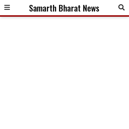
Skip
Samarth Bharat News
to
content