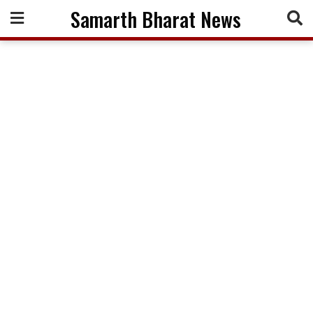
Skip
Samarth Bharat News
to
content