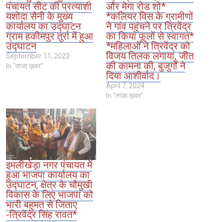
पंचायत सीट की प्रत्याशी
और मेगा रोड शो*
यशोदा सैनी के मुख्य
*कलियर विस के ग्रामीणों
कार्यालय का उद्घाटन
ने गांव पहुंचने पर त्रिवेंद्र
ग्राम हकीमपुर तुर्रा में हुआ
का किया फूलों से स्वागत*
उद्घाटन
*महिलाओं ने त्रिवेंद्र को
विजय तिलक लगाया, जीत
September 11, 2022
की कामना की, बुजुर्गों ने
In "ताजा ख़बर"
दिया आशीर्वाद।
April 7, 2024
In "ताजा ख़बर"
इमलीखेड़ा नगर पंचायत में
हुआ भाजपा कार्यालय का
उद्घाटन, क्षेत्र के चौमुखी
विकास के लिए भाजपा को
भारी बहुमत से जिताए
-त्रिवेंद्र सिंह रावत*