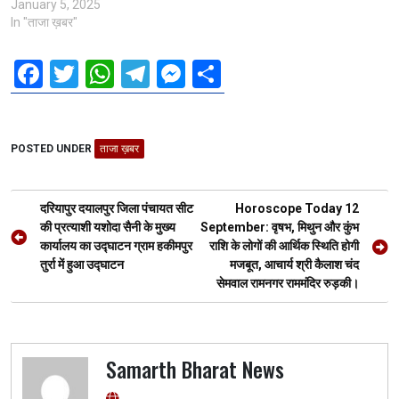
January 5, 2025
In "ताजा ख़बर"
F
T
W
T
M
S
a
wi
h
el
es
h
ce
tt
at
e
se
ar
POSTED UNDER
b
er
ताजा ख़बर
s
gr
n
e
o
A
a
g
Post
o
p
m
er
दरियापुर दयालपुर जिला पंचायत सीट
Horoscope Today 12
navigation
की प्रत्याशी यशोदा सैनी के मुख्य
September: वृषभ, मिथुन और कुंभ
k
p
कार्यालय का उद्घाटन ग्राम हकीमपुर
राशि के लोगों की आर्थिक स्थिति होगी
तुर्रा में हुआ उद्घाटन
मजबूत, आचार्य श्री कैलाश चंद
सेमवाल रामनगर राममंदिर रुड़की।
Samarth Bharat News