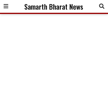
Skip
Samarth Bharat News
to
content