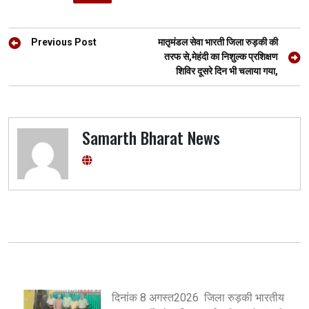
b
er
s
gr
n
e
o
A
a
g
Post
o
p
m
er
Previous Post
मातृमंडल सेवा भारती जिला रुड़की की
navigation
तरफ से,मेहंदी का निशुल्क प्रशिक्षण
k
p
शिविर दूसरे दिन भी चलाया गया,
Samarth Bharat News
दिनांक 8 अगस्त2026 जिला रुड़की भारतीय