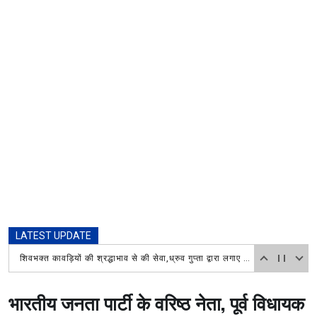
LATEST UPDATE
शिवभक्त कावड़ियों की श्रद्धाभाव से की सेवा,ध्रुव गुप्ता द्वारा लगाए गए शिविर में पहुंच वरिष्ठ भाजपा नेत्री रश्मि चौधरी ने किया प्रसाद वितरित
भारतीय जनता पार्टी के वरिष्ठ नेता, पूर्व विधायक