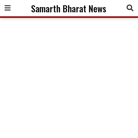
Skip
Samarth Bharat News
to
content