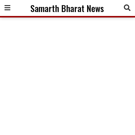
Skip
Samarth Bharat News
to
content