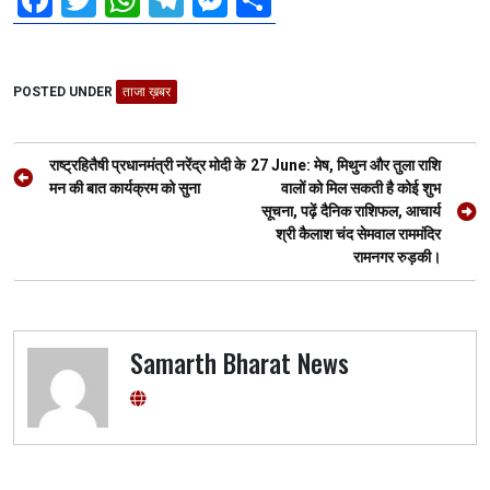
a
wi
h
el
es
h
ce
tt
at
e
se
ar
POSTED UNDER
b
er
ताजा ख़बर
s
gr
n
e
o
A
a
g
Post
o
p
m
er
राष्ट्रहितैषी प्रधानमंत्री नरेंद्र मोदी के
27 June: मेष, मिथुन और तुला राशि
navigation
मन की बात कार्यक्रम को सुना
वालों को मिल सकती है कोई शुभ
k
p
सूचना, पढ़ें दैनिक राशिफल, आचार्य
श्री कैलाश चंद सेमवाल राममंदिर
रामनगर रुड़की।
Samarth Bharat News