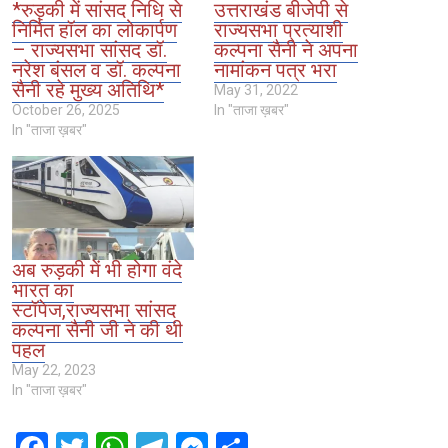
*रुड़की में सांसद निधि से
उत्तराखंड बीजेपी से
निर्मित हॉल का लोकार्पण
राज्यसभा प्रत्याशी
– राज्यसभा सांसद डॉ.
कल्पना सैनी ने अपना
नरेश बंसल व डॉ. कल्पना
नामांकन पत्र भरा
सैनी रहे मुख्य अतिथि*
May 31, 2022
October 26, 2025
In "ताजा ख़बर"
In "ताजा ख़बर"
अब रुड़की में भी होगा वंदे
भारत का
स्टॉपेज,राज्यसभा सांसद
कल्पना सैनी जी ने की थी
पहल
May 22, 2023
In "ताजा ख़बर"
F
T
W
T
M
S