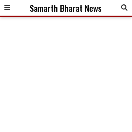
Skip
Samarth Bharat News
to
content