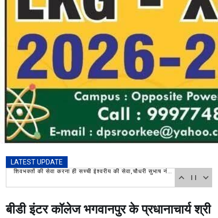
LATEST UPDATE
शिवभक्तों की सेवा करना ही सच्ची ईश्वरीय की सेवा,चौधरी सुभाष नंबरदार पुष्प वर्षा कर किया फल और जल का वितरण,रुड़की के दोनों प्रेस क्लब अध्यक्ष भी रहे मौजूद
बीडी इंटर कॉलेज भगवानपुर के प्रधानाचार्य श्री