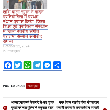
शशि बाला सुमन ने वादन
प्रतियोगिता में प्रथम
स्थान प्राप्त किया जिला
शिक्षा एवं प्रशिक्षण संस्थान
में जिला स्तरीय संगीत
प्रतिभा सम्मान समारोह
संपन्न
October 22, 2024
In "ताजा ख़बर"
F
T
W
T
M
S
a
wi
h
el
es
h
ce
tt
at
e
se
ar
POSTED UNDER
b
er
ताजा ख़बर
s
gr
n
e
o
A
a
g
Post
o
p
m
er
आत्महत्या करने के इरादे से आए युवक
नगर निगम महापौर गौरव गोयल द्वारा
युवती को जल पुलिस ने सकुशल बाहर
पंजाबी समाज के समाजसेवी व व्यापारी