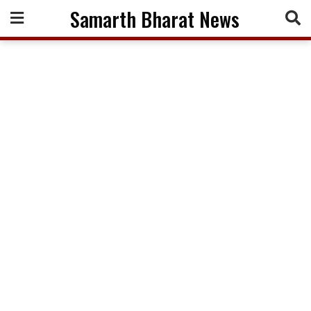
Skip
Samarth Bharat News
to
content