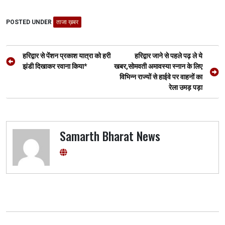
ce
tt
at
e
se
ar
POSTED UNDER
b
er
ताजा ख़बर
s
gr
n
e
o
A
a
g
Post
o
p
m
er
हरिद्वार से पेंशन प्रकाश यात्रा को हरी
हरिद्वार जाने से पहले पढ़ ले ये
navigation
झंडी दिखाकर रवाना किया*
खबर,सोमवती अमावस्या स्नान के लिए
k
p
विभिन्न राज्यों से हाईवे पर वाहनों का
रेला उमड़ पड़ा
Samarth Bharat News